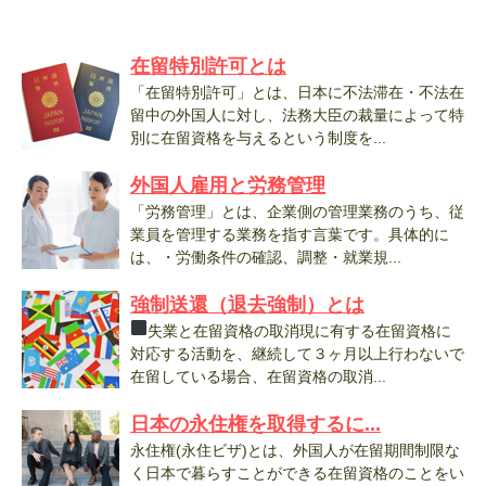
在留特別許可とは
「在留特別許可」とは、日本に不法滞在・不法在
留中の外国人に対し、法務大臣の裁量によって特
別に在留資格を与えるという制度を...
外国人雇用と労務管理
「労務管理」とは、企業側の管理業務のうち、従
業員を管理する業務を指す言葉です。具体的に
は、・労働条件の確認、調整・就業規...
強制送還（退去強制）とは
失業と在留資格の取消現に有する在留資格に
対応する活動を、継続して３ヶ月以上行わないで
在留している場合、在留資格の取消...
日本の永住権を取得するに...
永住権(永住ビザ)とは、外国人が在留期間制限な
く日本で暮らすことができる在留資格のことをい