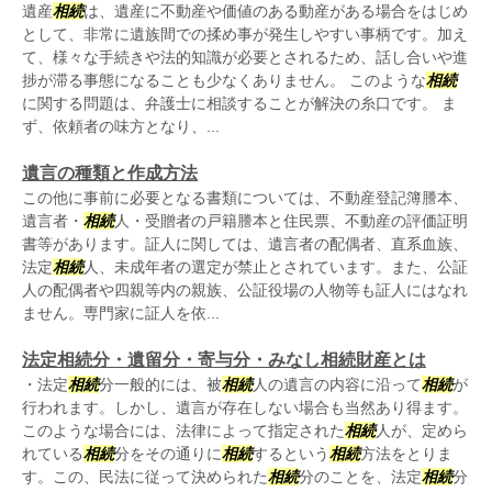
遺産
相続
は、遺産に不動産や価値のある動産がある場合をはじめ
として、非常に遺族間での揉め事が発生しやすい事柄です。加え
て、様々な手続きや法的知識が必要とされるため、話し合いや進
捗が滞る事態になることも少なくありません。 このような
相続
に関する問題は、弁護士に相談することが解決の糸口です。 ま
ず、依頼者の味方となり、...
遺言の種類と作成方法
この他に事前に必要となる書類については、不動産登記簿謄本、
遺言者・
相続
人・受贈者の戸籍謄本と住民票、不動産の評価証明
書等があります。証人に関しては、遺言者の配偶者、直系血族、
法定
相続
人、未成年者の選定が禁止とされています。また、公証
人の配偶者や四親等内の親族、公証役場の人物等も証人にはなれ
ません。専門家に証人を依...
法定相続分・遺留分・寄与分・みなし相続財産とは
・法定
相続
分一般的には、被
相続
人の遺言の内容に沿って
相続
が
行われます。しかし、遺言が存在しない場合も当然あり得ます。
このような場合には、法律によって指定された
相続
人が、定めら
れている
相続
分をその通りに
相続
するという
相続
方法をとりま
す。この、民法に従って決められた
相続
分のことを、法定
相続
分