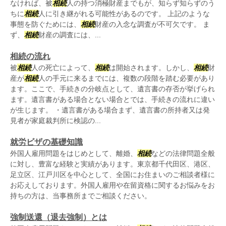
なければ、被
相続
人の持つ消極財産までもが、知らず知らずのう
ちに
相続
人に引き継がれる可能性があるのです。 上記のような
事態を防ぐためには、
相続
財産の入念な調査が不可欠です。 ま
ず、
相続
財産の調査には、...
相続の流れ
被
相続
人の死亡によって、
相続
は開始されます。しかし、
相続
財
産が
相続
人の手元に来るまでには、複数の段階を踏む必要があり
ます。ここで、手続きの分岐点として、遺言書の存否が挙げられ
ます。遺言書がある場合とない場合とでは、手続きの流れに違い
が生じます。 ・遺言書がある場合まず、遺言書の所持者又は発
見者が家庭裁判所に検認の...
就労ビザの基礎知識
外国人雇用問題をはじめとして、離婚、
相続
などの法律問題全般
に対し、豊富な経験と実績があります。東京都千代田区、港区、
足立区、江戸川区を中心として、全国にお住まいのご相談者様に
お応えしております。外国人雇用や在留資格に関するお悩みをお
持ちの方は、当事務所までご相談ください。
強制送還（退去強制）とは