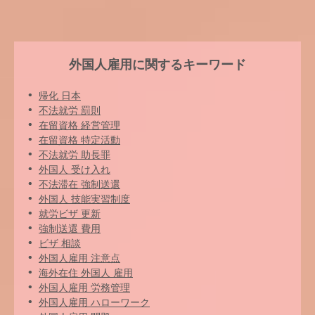
外国人雇用に関するキーワード
帰化 日本
不法就労 罰則
在留資格 経営管理
在留資格 特定活動
不法就労 助長罪
外国人 受け入れ
不法滞在 強制送還
外国人 技能実習制度
就労ビザ 更新
強制送還 費用
ビザ 相談
外国人雇用 注意点
海外在住 外国人 雇用
外国人雇用 労務管理
外国人雇用 ハローワーク