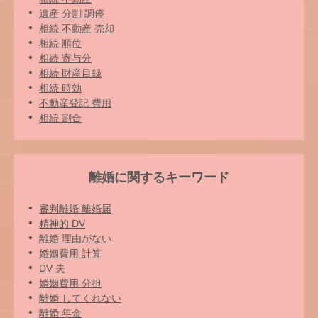
遺産 分割 調停
相続 不動産 売却
相続 順位
相続 寄与分
相続 財産目録
相続 時効
不動産登記 費用
相続 割合
離婚に関するキーワード
審判離婚 離婚届
精神的 DV
離婚 理由がない
婚姻費用 計算
DV 夫
婚姻費用 分担
離婚 してくれない
離婚 年金