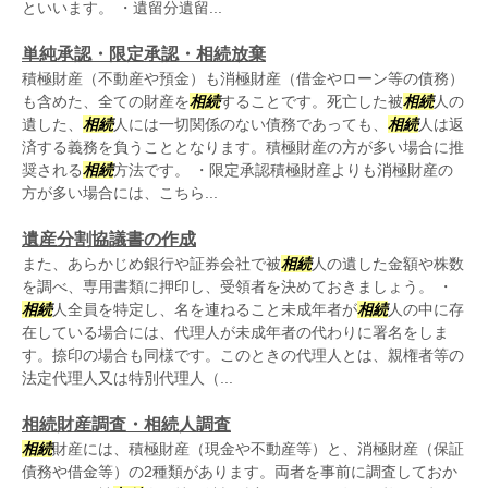
といいます。 ・遺留分遺留...
単純承認・限定承認・相続放棄
積極財産（不動産や預金）も消極財産（借金やローン等の債務）
も含めた、全ての財産を
相続
することです。死亡した被
相続
人の
遺した、
相続
人には一切関係のない債務であっても、
相続
人は返
済する義務を負うこととなります。積極財産の方が多い場合に推
奨される
相続
方法です。 ・限定承認積極財産よりも消極財産の
方が多い場合には、こちら...
遺産分割協議書の作成
また、あらかじめ銀行や証券会社で被
相続
人の遺した金額や株数
を調べ、専用書類に押印し、受領者を決めておきましょう。 ・
相続
人全員を特定し、名を連ねること未成年者が
相続
人の中に存
在している場合には、代理人が未成年者の代わりに署名をしま
す。捺印の場合も同様です。このときの代理人とは、親権者等の
法定代理人又は特別代理人（...
相続財産調査・相続人調査
相続
財産には、積極財産（現金や不動産等）と、消極財産（保証
債務や借金等）の2種類があります。両者を事前に調査しておか