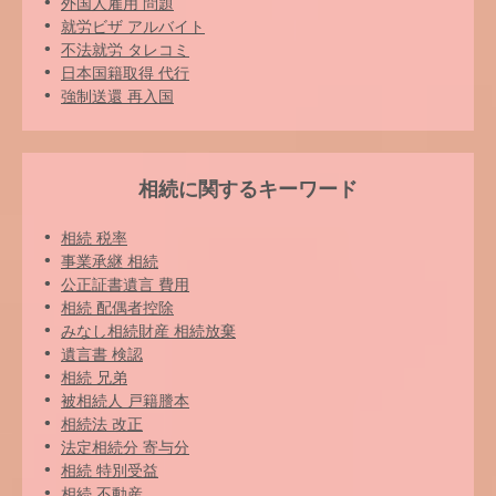
外国人雇用 問題
就労ビザ アルバイト
不法就労 タレコミ
日本国籍取得 代行
強制送還 再入国
相続に関するキーワード
相続 税率
事業承継 相続
公正証書遺言 費用
相続 配偶者控除
みなし相続財産 相続放棄
遺言書 検認
相続 兄弟
被相続人 戸籍謄本
相続法 改正
法定相続分 寄与分
相続 特別受益
相続 不動産