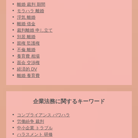
離婚 裁判 期間
モラハラ 離婚
浮気 離婚
離婚 借金
裁判離婚 申し立て
別居 離婚
親権 監護権
不倫 離婚
養育費 相場
面会 交渉権
経済的 DV
離婚 養育費
企業法務に関するキーワード
コンプライアンス パワハラ
労働紛争 裁判
中小企業 トラブル
ハラスメント 研修