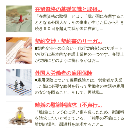
在留資格の基礎知識と取得...
「在留資格の取得」とは，「我が国に在留するこ
ととなる外国人が，その事由が生じた日から引き
続き６０日を超えて我が国に在留し...
契約交渉・契約書のリーガ...
⬛︎契約交渉への立会い・代行契約交渉のサポート
や代行は基本的な弁護士業務の一つです。弁護士
が契約にどのように携わるかはお...
外国人労働者の雇用保険
■雇用保険について雇用保険とは、労働者が失業
した際に必要な給付を行って労働者の生活や雇用
の安定を図ること、そして、再就職...
離婚の慰謝料請求（不貞行...
「離婚によって心に深い傷を負ったため、慰謝料
を請求したいと考えている」「相手の不倫による
離婚の場合、慰謝料を請求すること...