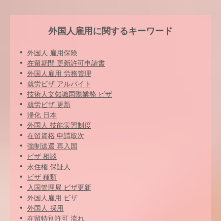
外国人雇用に関するキーワード
外国人 雇用保険
在留期間 更新許可申請書
外国人雇用 労務管理
就労ビザ アルバイト
技術人文知識国際業務 ビザ
就労ビザ 更新
帰化 日本
外国人 技能実習制度
在留資格 申請取次
強制送還 再入国
ビザ 相談
永住権 保証人
ビザ 種類
入国管理局 ビザ更新
外国人雇用 ビザ
外国人 採用
在留特別許可 流れ