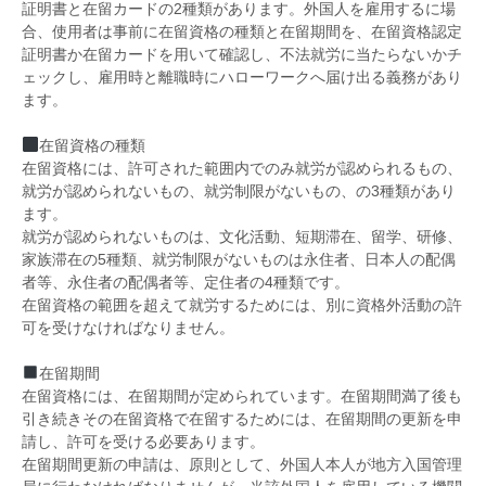
証明書と在留カードの2種類があります。外国人を雇用するに場
合、使用者は事前に在留資格の種類と在留期間を、在留資格認定
証明書か在留カードを用いて確認し、不法就労に当たらないかチ
ェックし、雇用時と離職時にハローワークへ届け出る義務があり
ます。
在留資格の種類
在留資格には、許可された範囲内でのみ就労が認められるもの、
就労が認められないもの、就労制限がないもの、の3種類があり
ます。
就労が認められないものは、文化活動、短期滞在、留学、研修、
家族滞在の5種類、就労制限がないものは永住者、日本人の配偶
者等、永住者の配偶者等、定住者の4種類です。
在留資格の範囲を超えて就労するためには、別に資格外活動の許
可を受けなければなりません。
在留期間
在留資格には、在留期間が定められています。在留期間満了後も
引き続きその在留資格で在留するためには、在留期間の更新を申
請し、許可を受ける必要あります。
在留期間更新の申請は、原則として、外国人本人が地方入国管理