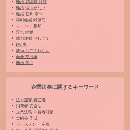
離婚 慰謝料 計算
離婚 理由がない
離婚 裁判 期間
審判離婚 離婚届
モラハラ 旦那
浮気 離婚
裁判離婚 申し立て
DV 夫
離婚 してくれない
面会 交渉権
離婚 事由
企業法務に関するキーワード
法令遵守 責任者
消費者 安全法
企業法務 消費者対策
契約書 作成
ハラスメント 定義