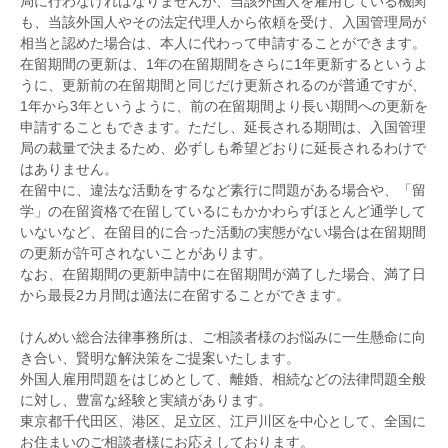
局に行わなければなりませんが、当該外国人を雇用している機関
も、当該外国人やその法定代理人から依頼を受け、入国管理局が
相当と認めた場合は、本人に代わって申請することができます。
在留期間の更新は、1年の在留期間をさらに1年更新するというよ
うに、更新前の在留期間と同じだけ更新されるのが普通ですが、
1年から3年というように、前の在留期間より長い期間への更新を
申請することもできます。ただし、延長される期間は、入国管理
局の裁量で決まるため、必ずしも希望どおりに延長されるわけで
はありません。
在留中に、違法な活動をするなど素行に問題がある場合や、「留
学」の在留資格で在留しているにもかかわらずほとんど通学して
いないなど、在留目的に合った活動の実態がない場合は在留期間
の更新が許可されないことがあります。
なお、在留期間の更新申請中に在留期間が満了した場合、満了日
から最長2カ月間は適法に在留することができます。
けんめい総合法律事務所は、ご相談者様のお悩みに一生懸命に向
き合い、賢明な解決策をご提案いたします。
外国人雇用問題をはじめとして、離婚、相続などの法律問題全般
に対し、豊富な経験と実績があります。
東京都千代田区、港区、足立区、江戸川区を中心として、全国に
お住まいのご相談者様にお応えしております。