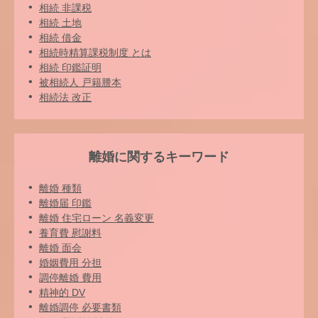
相続 非課税
相続 土地
相続 借金
相続時精算課税制度 とは
相続 印鑑証明
被相続人 戸籍謄本
相続法 改正
離婚に関するキーワード
離婚 種類
離婚届 印鑑
離婚 住宅ローン 名義変更
養育費 慰謝料
離婚 面会
婚姻費用 分担
調停離婚 費用
精神的 DV
離婚調停 必要書類