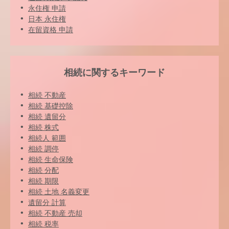
永住権 申請
日本 永住権
在留資格 申請
相続に関するキーワード
相続 不動産
相続 基礎控除
相続 遺留分
相続 株式
相続人 範囲
相続 調停
相続 生命保険
相続 分配
相続 期限
相続 土地 名義変更
遺留分 計算
相続 不動産 売却
相続 税率