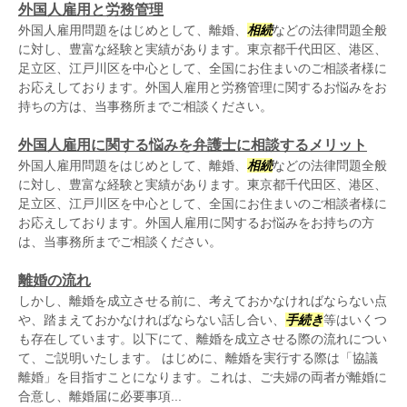
外国人雇用と労務管理
外国人雇用問題をはじめとして、離婚、
相続
などの法律問題全般
に対し、豊富な経験と実績があります。東京都千代田区、港区、
足立区、江戸川区を中心として、全国にお住まいのご相談者様に
お応えしております。外国人雇用と労務管理に関するお悩みをお
持ちの方は、当事務所までご相談ください。
外国人雇用に関する悩みを弁護士に相談するメリット
外国人雇用問題をはじめとして、離婚、
相続
などの法律問題全般
に対し、豊富な経験と実績があります。東京都千代田区、港区、
足立区、江戸川区を中心として、全国にお住まいのご相談者様に
お応えしております。外国人雇用に関するお悩みをお持ちの方
は、当事務所までご相談ください。
離婚の流れ
しかし、離婚を成立させる前に、考えておかなければならない点
や、踏まえておかなければならない話し合い、
手続き
等はいくつ
も存在しています。以下にて、離婚を成立させる際の流れについ
て、ご説明いたします。 はじめに、離婚を実行する際は「協議
離婚」を目指すことになります。これは、ご夫婦の両者が離婚に
合意し、離婚届に必要事項...