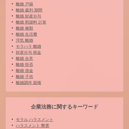
離婚 戸籍
離婚 裁判 期間
離婚 財産分与
離婚 慰謝料 計算
離婚 種類
離婚 生活費
浮気 離婚
モラハラ 離婚
財産分与 税金
離婚 合意
離婚 拒否
離婚 借金
離婚 子供
離婚調停 親権
企業法務に関するキーワード
モラル ハラスメント
ハラスメント 弊害