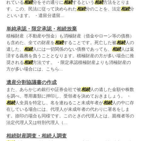
れている
相続
分をその通りに
相続
するという
相続
方法をとりま
す。この、民法に従って決められた
相続
分のことを、法定
相続
分
といいます。 ・遺留分遺留...
単純承認・限定承認・相続放棄
積極財産（不動産や預金）も消極財産（借金やローン等の債務）
も含めた、全ての財産を
相続
することです。死亡した被
相続
人の
遺した、
相続
人には一切関係のない債務であっても、
相続
人は返
済する義務を負うこととなります。積極財産の方が多い場合に推
奨される
相続
方法です。 ・限定承認積極財産よりも消極財産の
方が多い場合には、こちら...
遺産分割協議書の作成
また、あらかじめ銀行や証券会社で被
相続
人の遺した金額や株数
を調べ、専用書類に押印し、受領者を決めておきましょう。 ・
相続
人全員を特定し、名を連ねること未成年者が
相続
人の中に存
在している場合には、代理人が未成年者の代わりに署名をしま
す。捺印の場合も同様です。このときの代理人とは、親権者等の
法定代理人又は特別代理人（...
相続財産調査・相続人調査