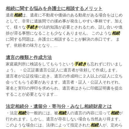
相続に関する悩みを弁護士に相談するメリット
遺産
相続
は、遺産に不動産や価値のある動産がある場合をはじめ
として、非常に遺族間での揉め事が発生しやすい事柄です。加え
て、様々な
手続き
や法的知識が必要とされるため、話し合いや進
捗が滞る事態になることも少なくありません。 このような
相続
に関する問題は、弁護士に相談することが解決の糸口です。 ま
ず、依頼者の味方となり、...
遺言の種類と作成方法
家庭裁判所に検認をしてもらうという
手続き
も忘れずに行いまし
ょう。 ・公正証書遺言公証人に遺言者が依頼して作成します。
遺言者が公証役場に赴き、遺言の作成時に２人以上の証人に立ち
会ってもらう必要があります。遺言者・証人・公証人それぞれ、
署名と実印の押印を求められ、遺言者はさらに印鑑証明書を提出
することが必要となります...
法定相続分・遺留分・寄与分・みなし相続財産とは
・法定
相続
分一般的には、被
相続
人の遺言の内容に沿って
相続
が
行われます。しかし、遺言が存在しない場合も当然あり得ます。
このような場合には、法律によって指定された
相続
人が、定めら