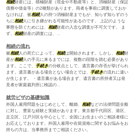
相続
財産には、積極財産（現金や不動産等）と、消極財産（保証
債務や借金等）の2種類があります。両者を事前に調査しておか
なければ、被
相続
人の持つ消極財産までもが、知らず知らずのう
ちに
相続
人に引き継がれる可能性があるのです。 上記のような
事態を防ぐためには、
相続
財産の入念な調査が不可欠です。 ま
ず、
相続
財産の調査には、...
相続の流れ
被
相続
人の死亡によって、
相続
は開始されます。しかし、
相続
財
産が
相続
人の手元に来るまでには、複数の段階を踏む必要があり
ます。ここで、
手続き
の分岐点として、遺言書の存否が挙げられ
ます。遺言書がある場合とない場合とでは、
手続き
の流れに違い
が生じます。 ・遺言書がある場合まず、遺言書の所持者又は発
見者が家庭裁判所に検認の...
就労ビザの基礎知識
外国人雇用問題をはじめとして、離婚、
相続
などの法律問題全般
に対し、豊富な経験と実績があります。東京都千代田区、港区、
足立区、江戸川区を中心として、全国にお住まいのご相談者様に
お応えしております。外国人雇用や在留資格に関するお悩みをお
持ちの方は、当事務所までご相談ください。