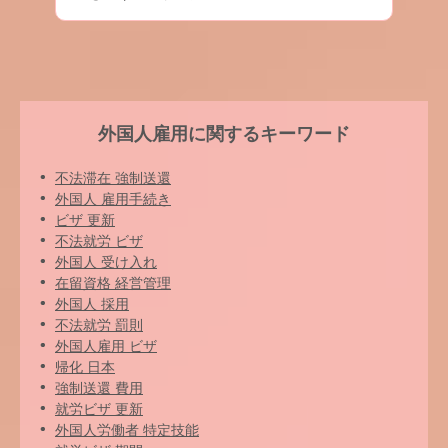
外国人雇用に関するキーワード
不法滞在 強制送還
外国人 雇用手続き
ビザ 更新
不法就労 ビザ
外国人 受け入れ
在留資格 経営管理
外国人 採用
不法就労 罰則
外国人雇用 ビザ
帰化 日本
強制送還 費用
就労ビザ 更新
外国人労働者 特定技能