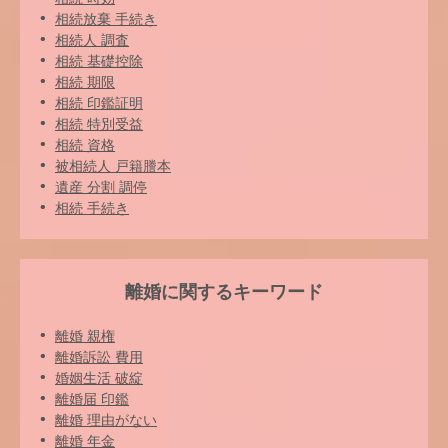
相続放棄 手続き
相続人 調査
相続 基礎控除
相続 期限
相続 印鑑証明
相続 特別受益
相続 資格
被相続人 戸籍謄本
遺産 分割 調停
相続 手続き
離婚に関するキーワード
離婚 親権
離婚訴訟 費用
婚姻生活 破綻
離婚届 印鑑
離婚 理由がない
離婚 年金