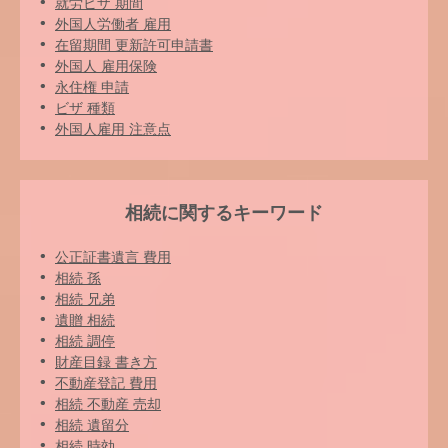
就労ビザ 期間
外国人労働者 雇用
在留期間 更新許可申請書
外国人 雇用保険
永住権 申請
ビザ 種類
外国人雇用 注意点
相続に関するキーワード
公正証書遺言 費用
相続 孫
相続 兄弟
遺贈 相続
相続 調停
財産目録 書き方
不動産登記 費用
相続 不動産 売却
相続 遺留分
相続 時効