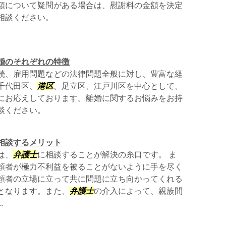
額について疑問がある場合は、慰謝料の金額を決定
相談ください。
婚のそれぞれの特徴
続、雇用問題などの法律問題全般に対し、豊富な経
千代田区、
港区
、足立区、江戸川区を中心として、
にお応えしております。離婚に関するお悩みをお持
談ください。
相談するメリット
は、
弁護士
に相談することが解決の糸口です。 ま
頼者が極力不利益を被ることがないように手を尽く
頼者の立場に立って共に問題に立ち向かってくれる
となります。また、
弁護士
の介入によって、親族間
.