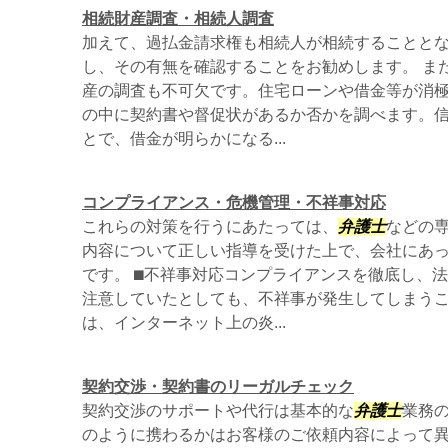
相続財産調査・相続人調査
加えて、過払金請求権も相続人が相続することと
し、その有無を確認することをお勧めします。 ま
産の調査も不可欠です。住宅ローンや借金等が消
の中に契約書や督促状があるか否かを調べます。
とで、借金が明らかになる...
コンプライアンス・危機管理・不祥事対応
これらの対策を行うにあたっては、
弁護士
などの
内容について正しい指導を受けた上で、会社にあ
です。 ⬛︎不祥事対応コンプライアンスを徹底し、
注意していたとしても、不祥事が発生してしまう
は、インターネット上の炎...
契約交渉・契約書のリーガルチェック
契約交渉のサポートや代行は基本的な
弁護士
業務
のように携わるかはお客様のご依頼内容によって