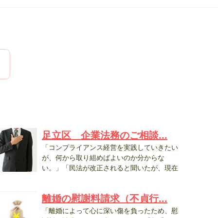
足立区 企業法務のご相談...
「コンプライアンス経営を実践していきたい
が、何から取り組めばよいのか分からな
い。」「民法が改正されると聞いたが、現在
用...
離婚の慰謝料請求（不貞行...
「離婚によって心に深い傷を負ったため、慰