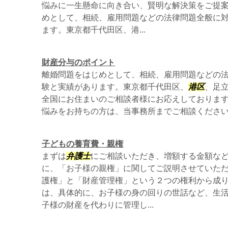
悩みに一生懸命に向き合い、賢明な解決策をご提
めとして、相続、雇用問題などの法律問題全般に
ます。東京都千代田区、港...
財産分与のポイント
離婚問題をはじめとして、相続、雇用問題などの
験と実績があります。東京都千代田区、
港区
、足
全国にお住まいのご相談者様にお応えしておりま
悩みをお持ちの方は、当事務所までご相談くださ
子どもの養育費・親権
まずは
弁護士
にご相談いただき、増額する金額など
に、「お子様の親権」に関してご説明させていた
護権」と「財産管理権」という２つの権利から成
は、具体的に、お子様の身の回りの世話など、生
子様の財産を代わりに管理し...