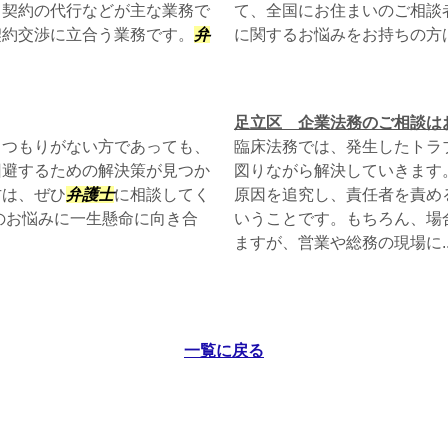
、契約の代行などが主な業務で
て、全国にお住まいのご相談
契約交渉に立合う業務です。
弁
に関するお悩みをお持ちの方
足立区 企業法務のご相談は
るつもりがない方であっても、
臨床法務では、発生したトラ
回避するための解決策が見つか
図りながら解決していきます
方は、ぜひ
弁護士
に相談してく
原因を追究し、責任者を責め
のお悩みに一生懸命に向き合
いうことです。もちろん、場
ますが、営業や総務の現場に..
一覧に戻る