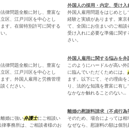
外国人の採用・内定、受け入
の法律問題全般に対し、豊富な
外国人雇用問題をはじめとし
足立区、江戸川区を中心とし
経験と実績があります。東京
ります。在留特別許可に関する
て、全国にお住まいのご相談
さい。
受け入れに必要な準備に関す
さい。
外国人雇用に関する悩みを弁
の法律問題全般に対し、豊富な
このようにハードルが高い外
足立区、江戸川区を中心とし
に臨んでいただくためには、
ります。外国人雇用と労務管理
ます。以下にて、その理由を
相談ください。
り、法的な知識を豊富に有し
なかなか触れることのない...
離婚の慰謝料請求（不貞行為
、離婚に強い
弁護士
にご相談い
そのため、場合によっては相
法律事務所は、ご相談者様のお
なぜなら、慰謝料の額は個別