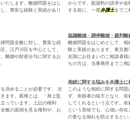
案いたします。離婚問題をはじ
からです。慰謝料の請求や金
対し、豊富な経験と実績があり
する前に、一度
弁護士
までご
協議離婚・調停離婚・裁判離
法律問題全般に対し、豊富な経
離婚問題をはじめとして、相
立区、江戸川区を中心として、
験と実績があります。東京都
す。離婚や財産分与に関するお
全国にお住まいのご相談者様
い。
ちの方は、当事務所までご相
相続に関する悩みを弁護士に
を決めることが必要です。 次
このような相続に関する問題
だきます。親権とは、「身上監
ず、依頼者の味方となり、依
り立っています。上記の権利
してくれるという点です。依
活全般の面倒を見る権利や、お
という意味でも、心強い存在
の更なる拗れを防止するとい..