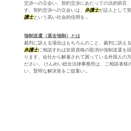
交渉への立会い、契約交渉にあたっての法的助言
す。契約交渉への立会いは、
弁護士
が証人として
護士
という高い社会的信用を...
強制送還（退去強制）とは
裁判に訴える場合はもちろんのこと、裁判に訴え
弁護士
に相談すれば在留資格の取消や強制送還を
ります。会社から解雇されて困っている外国人の
ださい。 けんめい総合法律事務所は、ご相談者様
い、賢明な解決策をご提案い...