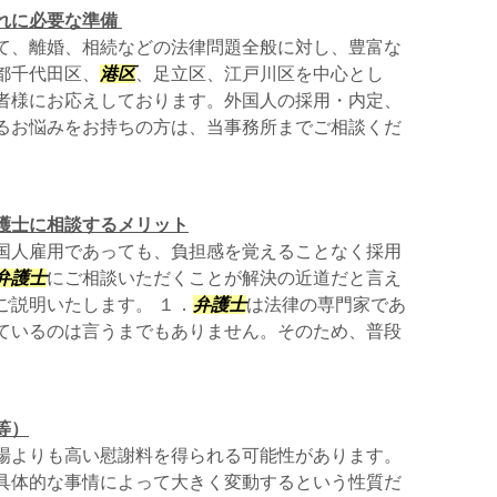
れに必要な準備
て、離婚、相続などの法律問題全般に対し、豊富な
都千代田区、
港区
、足立区、江戸川区を中心とし
者様にお応えしております。外国人の採用・内定、
るお悩みをお持ちの方は、当事務所までご相談くだ
護士に相談するメリット
国人雇用であっても、負担感を覚えることなく採用
弁護士
にご相談いただくことが解決の近道だと言え
ご説明いたします。 １．
弁護士
は法律の専門家であ
ているのは言うまでもありません。そのため、普段
等）
場よりも高い慰謝料を得られる可能性があります。
具体的な事情によって大きく変動するという性質だ