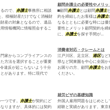
顧問弁護士の必要性やメリッ
なるので、
弁護士
事務所に相談
⬛︎顧問
弁護士
とは顧問
弁護士
た、積極財産だけでなく消極財
約を締結したお客様は
弁護士
極財産の対象となるので、遺品
なるとともに必要な時には優先
信用情報機関に情報照会するこ
要性とメリット顧問契約を締
に、
弁護士
を探す手間が...
消費者対応・クレームとは
専門家からコンプライアンスの
江戸川区、足立区、
港区
など
った方法を選択することが重要
県など関東圏を中心に全国か
法令違反が起こらないよう十分
お困りの方、顧問
弁護士
をお
ことがあります。特に現代で
ください。
就労ビザの基礎知識
の一つです。
弁護士
が契約にど
外国人雇用問題をはじめとし
異なりますが、具体的には契約
経験と実績があります。東京