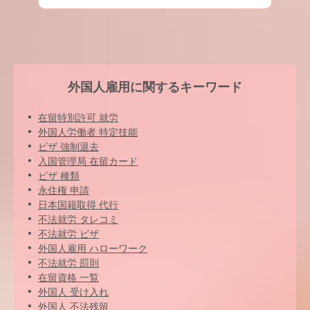
外国人雇用に関するキーワード
在留特別許可 就労
外国人労働者 特定技能
ビザ 強制退去
入国管理局 在留カード
ビザ 種類
永住権 申請
日本国籍取得 代行
不法就労 タレコミ
不法就労 ビザ
外国人雇用 ハローワーク
不法就労 罰則
在留資格 一覧
外国人 受け入れ
外国人 不法残留