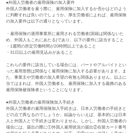
●外国人労働者の雇用保険の加入要件
外国人労働者を雇う際に、雇用保険に加入するか否かはどのよう
に判断すれば良いのでしょうか。厚生労働省によれば、雇用保険
の加入要件は以下の通りとなっています。
・雇用保険の適用事業所に雇用される労働者(国籍は関係ないた
め、外国人もこれにあたる)であり、以下の要件に該当すること
・1週間の所定労働時間が20時間以上であること
・31日以上の雇用見込みがあること
これらの要件に該当している場合には、パートやアルバイトとい
った雇用形態は関係なく雇用保険に加入する必要があります。ま
た、事業主や労働者の加入希望の有無も関係ありません。以上に
当てはまれば、外国人労働者も、雇用保険に加入する義務のある
雇用保険被保険者ということになります。
●外国人労働者の雇用保険加入手続き
外国人労働者の雇用保険加入手続きは、日本人労働者の手続きと
どの点で異なるのでしょうか。結論からいえば、基本的には日本
人と外国人とで手続きは変わりません。しかし、外国人労働者の
場合には、届出の際に①外国人雇用状況の届出②在留カード番号