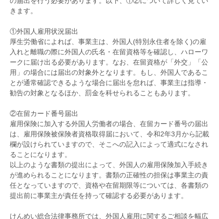
の届出を行う必要があります。以下、①②について詳しく見てい
きます。
①外国人雇用状況届出
厚生労働省によれば、事業主は、外国人(特別永住者を除く)の雇
入れと離職の際に外国人の氏名・在留資格等を確認し、ハローワ
ークに届け出る必要があります。なお、在留資格が「外交」「公
用」の場合には届出の対象外となります。もし、外国人であるこ
とが通常確認できるような場合に届出を怠れば、事業主は指導・
勧告の対象となるほか、罰金を科せられることもあります。
②在留カード番号届出
雇用保険に加入する外国人労働者の場合、在留カード番号の届出
は、雇用保険被保険者資格取得届において、令和2年3月から記載
欄が設けられていますので、そこへの記入によって適式になされ
ることになります。
以上のような書類の提出によって、外国人の雇用保険加入手続き
が進められることになります。書類の正確性の担保は事業主の責
任となっていますので、資格や在留期限等については、各書類の
提出前に事業主が責任を持って確認する必要があります。
けんめい総合法律事務所では、外国人雇用に関するご相談を幅広