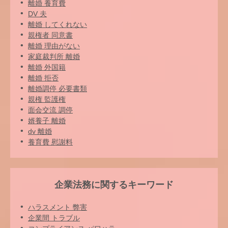
離婚 養育費
DV 夫
離婚 してくれない
親権者 同意書
離婚 理由がない
家庭裁判所 離婚
離婚 外国籍
離婚 拒否
離婚調停 必要書類
親権 監護権
面会交流 調停
婿養子 離婚
dv 離婚
養育費 慰謝料
企業法務に関するキーワード
ハラスメント 弊害
企業間 トラブル