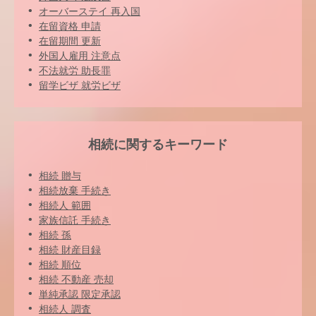
オーバーステイ 再入国
在留資格 申請
在留期間 更新
外国人雇用 注意点
不法就労 助長罪
留学ビザ 就労ビザ
相続に関するキーワード
相続 贈与
相続放棄 手続き
相続人 範囲
家族信託 手続き
相続 孫
相続 財産目録
相続 順位
相続 不動産 売却
単純承認 限定承認
相続人 調査