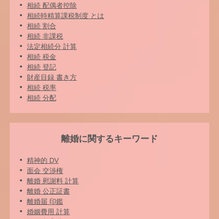
相続 配偶者控除
相続時精算課税制度 とは
相続 割合
相続 非課税
法定相続分 計算
相続 税金
相続 登記
財産目録 書き方
相続 税率
相続 分配
離婚に関するキーワード
精神的 DV
面会 交渉権
離婚 慰謝料 計算
離婚 公正証書
離婚届 印鑑
婚姻費用 計算