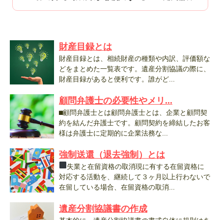
財産目録とは
財産目録とは、相続財産の種類や内訳、評価額な
どをまとめた一覧表です。遺産分割協議の際に、
財産目録があると便利です。誰がど...
顧問弁護士の必要性やメリ...
⬛︎顧問弁護士とは顧問弁護士とは、企業と顧問契
約を結んだ弁護士です。顧問契約を締結したお客
様は弁護士に定期的に企業法務な...
強制送還（退去強制）とは
失業と在留資格の取消現に有する在留資格に
対応する活動を、継続して３ヶ月以上行わないで
在留している場合、在留資格の取消...
遺産分割協議書の作成