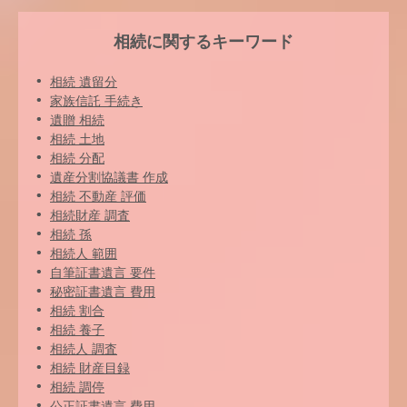
相続に関するキーワード
相続 遺留分
家族信託 手続き
遺贈 相続
相続 土地
相続 分配
遺産分割協議書 作成
相続 不動産 評価
相続財産 調査
相続 孫
相続人 範囲
自筆証書遺言 要件
秘密証書遺言 費用
相続 割合
相続 養子
相続人 調査
相続 財産目録
相続 調停
公正証書遺言 費用