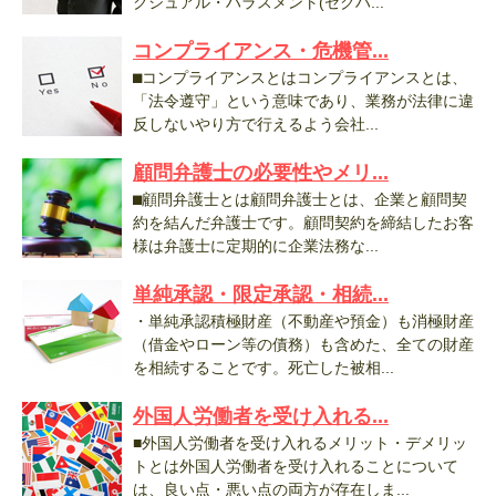
クシュアル・ハラスメント(セクハ...
コンプライアンス・危機管...
⬛︎コンプライアンスとはコンプライアンスとは、
「法令遵守」という意味であり、業務が法律に違
反しないやり方で行えるよう会社...
顧問弁護士の必要性やメリ...
⬛︎顧問弁護士とは顧問弁護士とは、企業と顧問契
約を結んだ弁護士です。顧問契約を締結したお客
様は弁護士に定期的に企業法務な...
単純承認・限定承認・相続...
・単純承認積極財産（不動産や預金）も消極財産
（借金やローン等の債務）も含めた、全ての財産
を相続することです。死亡した被相...
外国人労働者を受け入れる...
■外国人労働者を受け入れるメリット・デメリッ
トとは外国人労働者を受け入れることについて
は、良い点・悪い点の両方が存在しま...