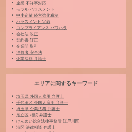
企業 不祥事対応
モラル ハラスメント
中小企業 経営強化税制
ハラスメント 定義
コンプライアンス パワハラ
会社法 改正
契約書 訂正
企業間 取引
消費者 安全法
企業法務 弁護士
エリアに関するキーワード
埼玉県 外国人雇用 弁護士
千代田区 外国人雇用 弁護士
埼玉県 企業法務 弁護士
足立区 相続 弁護士
けんめい総合法律事務所 江戸川区
港区 法律相談 弁護士