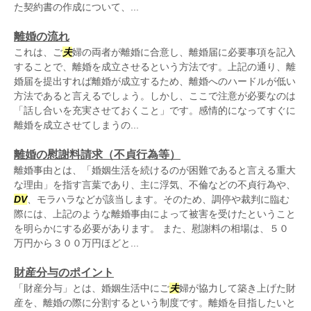
た契約書の作成について、...
離婚の流れ
これは、ご
夫
婦の両者が離婚に合意し、離婚届に必要事項を記入
することで、離婚を成立させるという方法です。上記の通り、離
婚届を提出すれば離婚が成立するため、離婚へのハードルが低い
方法であると言えるでしょう。しかし、ここで注意が必要なのは
「話し合いを充実させておくこと」です。感情的になってすぐに
離婚を成立させてしまうの...
離婚の慰謝料請求（不貞行為等）
離婚事由とは、「婚姻生活を続けるのが困難であると言える重大
な理由」を指す言葉であり、主に浮気、不倫などの不貞行為や、
DV
、モラハラなどが該当します。そのため、調停や裁判に臨む
際には、上記のような離婚事由によって被害を受けたということ
を明らかにする必要があります。 また、慰謝料の相場は、５０
万円から３００万円ほどと...
財産分与のポイント
「財産分与」とは、婚姻生活中にご
夫
婦が協力して築き上げた財
産を、離婚の際に分割するという制度です。離婚を目指したいと