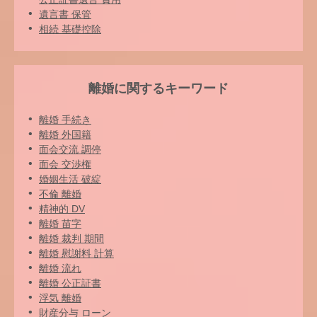
遺言書 保管
相続 基礎控除
離婚に関するキーワード
離婚 手続き
離婚 外国籍
面会交流 調停
面会 交渉権
婚姻生活 破綻
不倫 離婚
精神的 DV
離婚 苗字
離婚 裁判 期間
離婚 慰謝料 計算
離婚 流れ
離婚 公正証書
浮気 離婚
財産分与 ローン