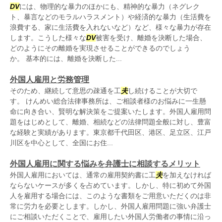
DV
には、物理的な暴力のほかにも、精神的な暴力（ネグレク
ト、暴言などのモラルハラスメント）や経済的な暴力（生活費を
浪費する、家に生活費を入れないなど）など、様々な暴力が存在
します。こうした様々な
DV
被害を受け、離婚を決断した場合、
どのようにその離婚を実現させることができるのでしょう
か。 基本的には、離婚を決断した...
外国人雇用と労務管理
そのため、継続して意思の疎通を工
夫
し続けることが大切で
す。 けんめい総合法律事務所は、ご相談者様のお悩みに一生懸
命に向き合い、賢明な解決策をご提案いたします。外国人雇用問
題をはじめとして、離婚、相続などの法律問題全般に対し、豊富
な経験と実績があります。東京都千代田区、港区、足立区、江戸
川区を中心として、全国にお住...
外国人雇用に関する悩みを弁護士に相談するメリット
外国人雇用においては、通常の雇用契約書に工
夫
を加えなければ
ならないケースが多くを占めています。しかし、特に初めて外国
人を雇用する場合には、このような書類をご用意いただくのは非
常に労力を必要とします。しかし、外国人雇用問題に強い弁護士
にご相談いただくことで、雇用したい外国人労働者の事情に沿っ