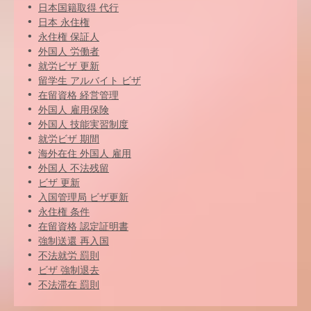
日本国籍取得 代行
日本 永住権
永住権 保証人
外国人 労働者
就労ビザ 更新
留学生 アルバイト ビザ
在留資格 経営管理
外国人 雇用保険
外国人 技能実習制度
就労ビザ 期間
海外在住 外国人 雇用
外国人 不法残留
ビザ 更新
入国管理局 ビザ更新
永住権 条件
在留資格 認定証明書
強制送還 再入国
不法就労 罰則
ビザ 強制退去
不法滞在 罰則