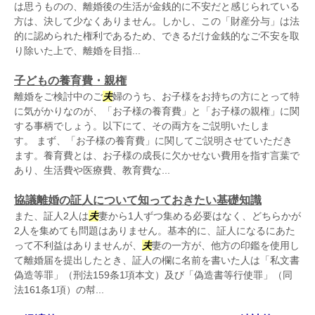
は思うものの、離婚後の生活が金銭的に不安だと感じられている
方は、決して少なくありません。しかし、この「財産分与」は法
的に認められた権利であるため、できるだけ金銭的なご不安を取
り除いた上で、離婚を目指...
子どもの養育費・親権
離婚をご検討中のご
夫
婦のうち、お子様をお持ちの方にとって特
に気がかりなのが、「お子様の養育費」と「お子様の親権」に関
する事柄でしょう。以下にて、その両方をご説明いたしま
す。 まず、「お子様の養育費」に関してご説明させていただき
ます。養育費とは、お子様の成長に欠かせない費用を指す言葉で
あり、生活費や医療費、教育費な...
協議離婚の証人について知っておきたい基礎知識
また、証人2人は
夫
妻から1人ずつ集める必要はなく、どちらかが
2人を集めても問題はありません。基本的に、証人になるにあた
って不利益はありませんが、
夫
妻の一方が、他方の印鑑を使用し
て離婚届を提出したとき、証人の欄に名前を書いた人は「私文書
偽造等罪」（刑法159条1項本文）及び「偽造書等行使罪」（同
法161条1項）の幇...