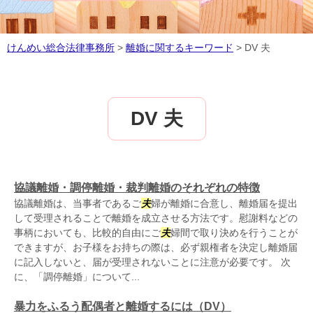
けんめい総合法律事務所
>
離婚に関するキーワード
>
DV 夫
DV 夫
協議離婚・調停離婚・裁判離婚のそれぞれの特徴
協議離婚は、当事者であるご
夫
婦が離婚に合意し、離婚届を提出
して受理されることで離婚を成立させる方法です。慰謝料などの
事柄においても、比較的自由にご
夫
婦間で取り決めを行うことが
できますが、お子様をお持ちの際は、必ず親権者を決定し離婚届
に記入しないと、届が受理されないことに注意が必要です。 次
に、「調停離婚」について...
暴力をふるう配偶者と離婚するには（DV）