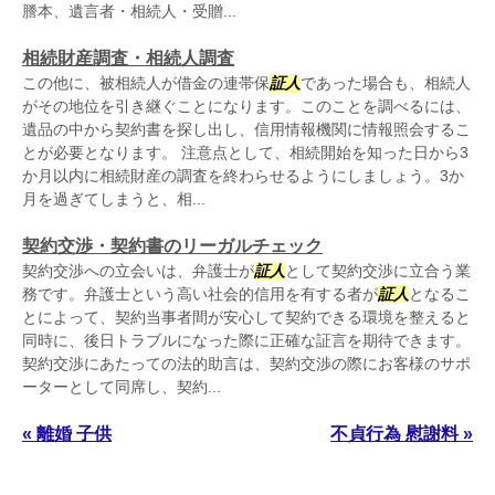
謄本、遺言者・相続人・受贈...
相続財産調査・相続人調査
この他に、被相続人が借金の連帯保
証人
であった場合も、相続人
がその地位を引き継ぐことになります。このことを調べるには、
遺品の中から契約書を探し出し、信用情報機関に情報照会するこ
とが必要となります。 注意点として、相続開始を知った日から3
か月以内に相続財産の調査を終わらせるようにしましょう。3か
月を過ぎてしまうと、相...
契約交渉・契約書のリーガルチェック
契約交渉への立会いは、弁護士が
証人
として契約交渉に立合う業
務です。弁護士という高い社会的信用を有する者が
証人
となるこ
とによって、契約当事者間が安心して契約できる環境を整えると
同時に、後日トラブルになった際に正確な証言を期待できます。
契約交渉にあたっての法的助言は、契約交渉の際にお客様のサポ
ーターとして同席し、契約...
« 離婚 子供
不貞行為 慰謝料 »