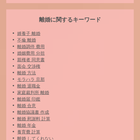
離婚に関するキーワード
婿養子 離婚
不倫 離婚
離婚調停 費用
婚姻費用 分担
親権者 同意書
面会 交渉権
離婚 方法
モラハラ 旦那
離婚 退職金
家庭裁判所 離婚
離婚届 印鑑
離婚 合意
離婚協議書 作成
離婚 慰謝料 計算
離婚 年金
養育費 計算
離婚 してくれない