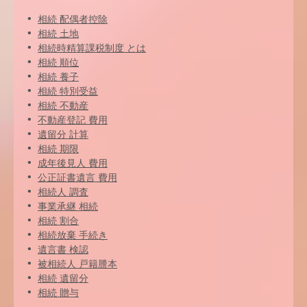
相続 配偶者控除
相続 土地
相続時精算課税制度 とは
相続 順位
相続 養子
相続 特別受益
相続 不動産
不動産登記 費用
遺留分 計算
相続 期限
成年後見人 費用
公正証書遺言 費用
相続人 調査
事業承継 相続
相続 割合
相続放棄 手続き
遺言書 検認
被相続人 戸籍謄本
相続 遺留分
相続 贈与