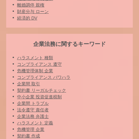
離婚調停 親権
財産分与 ローン
経済的 DV
企業法務に関するキーワード
ハラスメント 種類
コンプライアンス 遵守
危機管理体制 企業
コンプライアンス パワハラ
企業間 取引
契約書 リーガルチェック
中小企業 投資促進税制
企業間 トラブル
法令遵守 責任者
企業法務 弁護士
ハラスメント 定義
危機管理 企業
契約書 作成