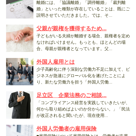
離婚には、「協議離婚」「調停離婚」「裁判離
婚」といった種類が存在していることは、既にご
説明させていただきました。では、そ...
父親が親権を獲得するため...
子どもがいる夫婦が離婚する場合、親権者を定め
なければいけません。もっとも、ほとんどの場
合、母親が親権者となっています。父...
外国人雇用とは
少子高齢化に伴う深刻な労働力不足に加えて、ビ
ジネスが急速にグローバル化を遂げたことによ
り、新たな労働力を担う「外国人労働...
足立区 企業法務のご相談...
「コンプライアンス経営を実践していきたいが、
何から取り組めばよいのか分からない。」「民法
が改正されると聞いたが、現在使用...
外国人労働者の雇用保険