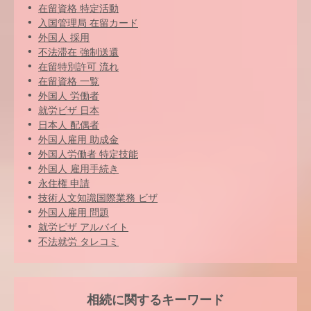
在留資格 特定活動
入国管理局 在留カード
外国人 採用
不法滞在 強制送還
在留特別許可 流れ
在留資格 一覧
外国人 労働者
就労ビザ 日本
日本人 配偶者
外国人雇用 助成金
外国人労働者 特定技能
外国人 雇用手続き
永住権 申請
技術人文知識国際業務 ビザ
外国人雇用 問題
就労ビザ アルバイト
不法就労 タレコミ
相続に関するキーワード