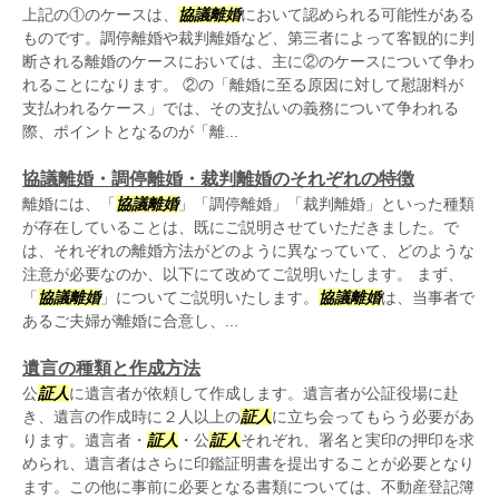
上記の①のケースは、
協議離婚
において認められる可能性がある
ものです。調停離婚や裁判離婚など、第三者によって客観的に判
断される離婚のケースにおいては、主に②のケースについて争わ
れることになります。 ②の「離婚に至る原因に対して慰謝料が
支払われるケース」では、その支払いの義務について争われる
際、ポイントとなるのが「離...
協議離婚・調停離婚・裁判離婚のそれぞれの特徴
離婚には、「
協議離婚
」「調停離婚」「裁判離婚」といった種類
が存在していることは、既にご説明させていただきました。で
は、それぞれの離婚方法がどのように異なっていて、どのような
注意が必要なのか、以下にて改めてご説明いたします。 まず、
「
協議離婚
」についてご説明いたします。
協議離婚
は、当事者で
あるご夫婦が離婚に合意し、...
遺言の種類と作成方法
公
証人
に遺言者が依頼して作成します。遺言者が公証役場に赴
き、遺言の作成時に２人以上の
証人
に立ち会ってもらう必要があ
ります。遺言者・
証人
・公
証人
それぞれ、署名と実印の押印を求
められ、遺言者はさらに印鑑証明書を提出することが必要となり
ます。この他に事前に必要となる書類については、不動産登記簿