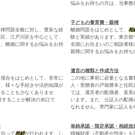
悩みをお持ちの方は、当事務
子どもの養育費・親権
法律問題全般に対し、豊富な経
離婚問題をはじめとして、
相
立区、江戸川区を中心として、
験と実績があります。東京都
す。離婚に関するお悩みをお持
全国にお住まいのご相談者様
親権に関するお悩みをお持ち
遺言の種類と作成方法
る場合をはじめとして、非常に
この他に事前に必要となる書
て、様々な手続きや法的知識が
人・受贈者の戸籍謄本と住民
なることも少なくありませ
ては、遺言者の配偶者、直系
談することが解決の糸口で
います。また、公証人の配偶
なれません。専門家に証人を依.
は
単純承認・限定承認・相続放
に沿って
相続
が行われます。し
積極財産（不動産や預金）も