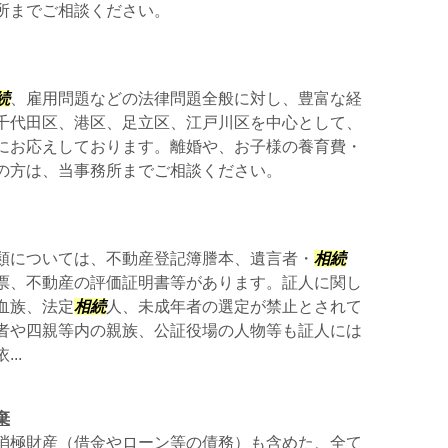
所までご相談ください。
続
、雇用問題などの法律問題全般に対し、豊富な経
千代田区、港区、足立区、江戸川区を中心として、
にお応えしております。離婚や、お子様の養育費・
の方は、当事務所までご相談ください。
類については、不動産登記簿謄本、遺言者・
相続
票、不動産の評価証明書等があります。証人に関し
血族、法定
相続
人、未成年者の選定が禁止とされて
者や四親等内の親族、公証役場の人物等も証人には
..
棄
消極財産（借金やローン等の債務）も含めた、全て