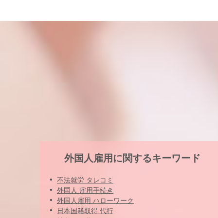
外国人雇用に関するキーワード
不法就労 タレコミ
外国人 雇用手続き
外国人雇用 ハローワーク
日本国籍取得 代行