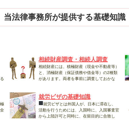
当法律事務所が提供する基礎知識
相続財産調査・相続人調査
、
相続財産には、積極財産（現金や不動産等）
と、消極財産（保証債務や借金等）の2種類
る
があります。両者を事前に調査しておかな
け...
就労ビザの基礎知識
極
就労ビザとは外国人が、日本に滞在し、
全
活動を行うためには、入国時に、入国審査官
から上陸許可と同時に、在留目的に合致し
た...
従.