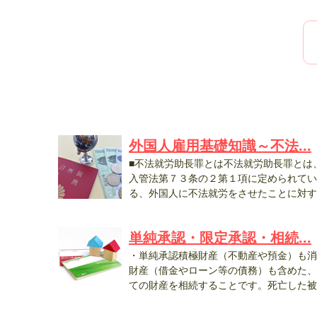
外国人雇用基礎知識～不法...
■不法就労助長罪とは不法就労助長罪とは
入管法第７３条の２第１項に定められてい
る、外国人に不法就労をさせたことに対す
罪...
単純承認・限定承認・相続...
・単純承認積極財産（不動産や預金）も消
財産（借金やローン等の債務）も含めた、
ての財産を相続することです。死亡した被
相...