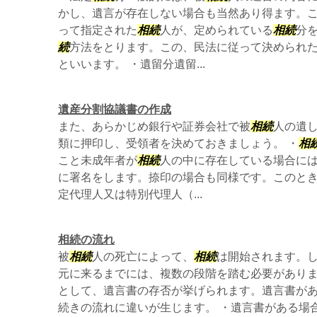
かし、遺言が存在しない場合も当然あり得ます。
って指定された
相続
人が、定められている
相続
分
続
方法をとります。この、民法に従って決められ
といいます。 ・遺留分遺留...
遺産分割協議書の作成
また、あらかじめ銀行や証券会社で被
相続
人の遺
類に押印し、受領者を決めておきましょう。 ・
相
こと未成年者が
相続
人の中に存在している場合に
に署名をします。捺印の場合も同様です。このと
定代理人又は特別代理人（...
相続の流れ
被
相続
人の死亡によって、
相続
は開始されます。
元に来るまでには、複数の段階を踏む必要があり
として、遺言書の存否が挙げられます。遺言書が
続きの流れに違いが生じます。 ・遺言書がある場