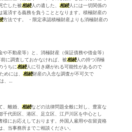
死亡した被
相続
人の遺した、
相続
人には一切関係の
は返済する義務を負うこととなります。積極財産の
続
方法です。 ・限定承認積極財産よりも消極財産の
金や不動産等）と、消極財産（保証債務や借金等）
事前に調査しておかなければ、被
相続
人の持つ消極
のうちに
相続
人に引き継がれる可能性があるので
ぐためには、
相続
財産の入念な調査が不可欠で
、...
て、離婚、
相続
などの法律問題全般に対し、豊富な
都千代田区、港区、足立区、江戸川区を中心とし
者様にお応えしております。外国人雇用や在留資格
は、当事務所までご相談ください。