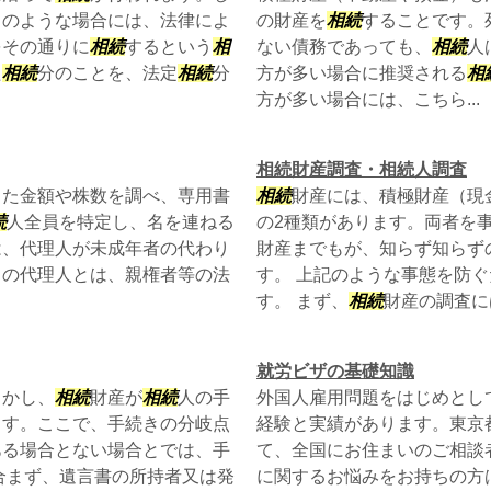
このような場合には、法律によ
の財産を
相続
することです。
をその通りに
相続
するという
相
ない債務であっても、
相続
人
た
相続
分のことを、法定
相続
分
方が多い場合に推奨される
相
方が多い場合には、こちら...
相続財産調査・相続人調査
した金額や株数を調べ、専用書
相続
財産には、積極財産（現
続
人全員を特定し、名を連ねる
の2種類があります。両者を
は、代理人が未成年者の代わり
財産までもが、知らず知らず
きの代理人とは、親権者等の法
す。 上記のような事態を防
す。 まず、
相続
財産の調査には
就労ビザの基礎知識
しかし、
相続
財産が
相続
人の手
外国人雇用問題をはじめとし
ます。ここで、手続きの分岐点
経験と実績があります。東京
ある場合とない場合とでは、手
て、全国にお住まいのご相談
合まず、遺言書の所持者又は発
に関するお悩みをお持ちの方