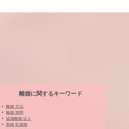
離婚に関するキーワード
離婚 方法
離婚 期間
協議離婚 証人
親権 監護権