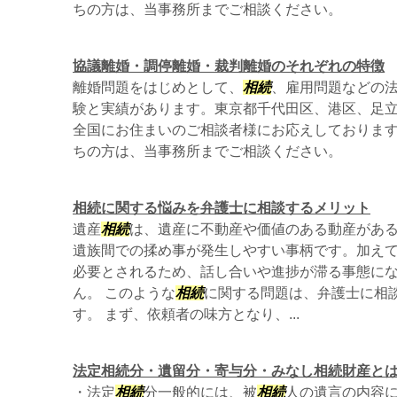
ちの方は、当事務所までご相談ください。
協議離婚・調停離婚・裁判離婚のそれぞれの特徴
離婚問題をはじめとして、
相続
、雇用問題などの
験と実績があります。東京都千代田区、港区、足
全国にお住まいのご相談者様にお応えしておりま
ちの方は、当事務所までご相談ください。
相続に関する悩みを弁護士に相談するメリット
遺産
相続
は、遺産に不動産や価値のある動産があ
遺族間での揉め事が発生しやすい事柄です。加え
必要とされるため、話し合いや進捗が滞る事態に
ん。 このような
相続
に関する問題は、弁護士に相
す。 まず、依頼者の味方となり、...
法定相続分・遺留分・寄与分・みなし相続財産と
・法定
相続
分一般的には、被
相続
人の遺言の内容