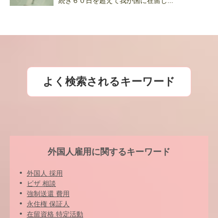
続き６０日を超えて我が国に在留し...
よく検索されるキーワード
外国人雇用に関するキーワード
外国人 採用
ビザ 相談
強制送還 費用
永住権 保証人
在留資格 特定活動