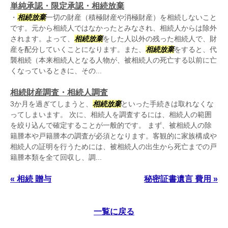
単純承認・限定承認・相続放棄
・
相続放棄
一切の財産（積極財産や消極財産）を相続しないこと
です。元から相続人ではなかったとみなされ、相続人からは除外
されます。よって、
相続放棄
をした人以外の残った相続人で、財
産を配分していくことになります。また、
相続放棄
をすると、代
襲相続（本来相続人となる人物が、被相続人の死亡する以前に亡
くなっているときに、その...
相続財産調査・相続人調査
3か月を過ぎてしまうと、
相続放棄
といった手続きは取れなくな
ってしまいます。 次に、相続人を調査するには、相続人の範囲
を絞り込んで確定することが一般的です。 まず、被相続人の除
籍謄本や戸籍謄本の調査が必須となります。客観的に家族構成や
相続人の証明を行うためには、被相続人の出生から死亡までの戸
籍謄本類を全て回収し、調...
« 相続 贈与
秘密証書遺言 費用 »
一覧に戻る