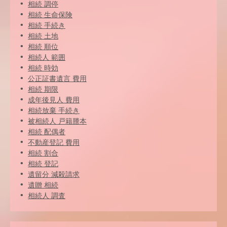
相続 調停
相続 生命保険
相続 手続き
相続 土地
相続 順位
相続人 範囲
相続 時効
公正証書遺言 費用
相続 期限
成年後見人 費用
相続放棄 手続き
被相続人 戸籍謄本
相続 配偶者
不動産登記 費用
相続 割合
相続 登記
遺留分 減殺請求
遺贈 相続
相続人 調査