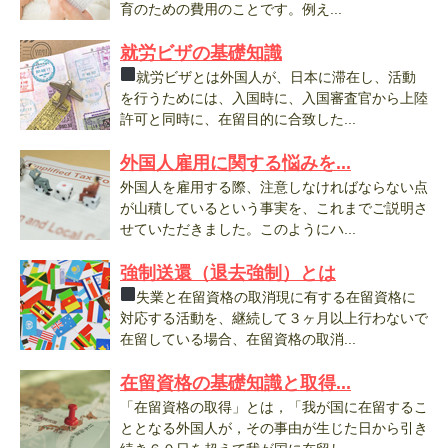
育のための費用のことです。例え...
就労ビザの基礎知識
就労ビザとは外国人が、日本に滞在し、活動
を行うためには、入国時に、入国審査官から上陸
許可と同時に、在留目的に合致した...
外国人雇用に関する悩みを...
外国人を雇用する際、注意しなければならない点
が山積しているという事実を、これまでご説明さ
せていただきました。このようにハ...
強制送還（退去強制）とは
失業と在留資格の取消現に有する在留資格に
対応する活動を、継続して３ヶ月以上行わないで
在留している場合、在留資格の取消...
在留資格の基礎知識と取得...
「在留資格の取得」とは，「我が国に在留するこ
ととなる外国人が，その事由が生じた日から引き