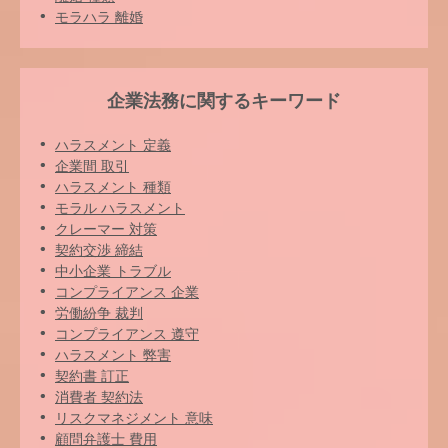
モラハラ 離婚
企業法務に関するキーワード
ハラスメント 定義
企業間 取引
ハラスメント 種類
モラル ハラスメント
クレーマー 対策
契約交渉 締結
中小企業 トラブル
コンプライアンス 企業
労働紛争 裁判
コンプライアンス 遵守
ハラスメント 弊害
契約書 訂正
消費者 契約法
リスクマネジメント 意味
顧問弁護士 費用