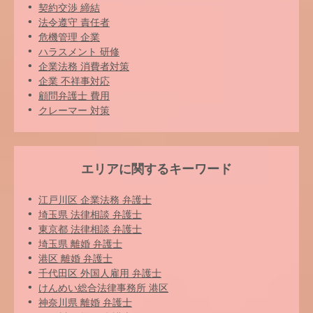
契約交渉 締結
法令遵守 責任者
危機管理 企業
ハラスメント 研修
企業法務 消費者対策
企業 不祥事対応
顧問弁護士 費用
クレーマー 対策
エリアに関するキーワード
江戸川区 企業法務 弁護士
埼玉県 法律相談 弁護士
東京都 法律相談 弁護士
埼玉県 離婚 弁護士
港区 離婚 弁護士
千代田区 外国人雇用 弁護士
けんめい総合法律事務所 港区
神奈川県 離婚 弁護士