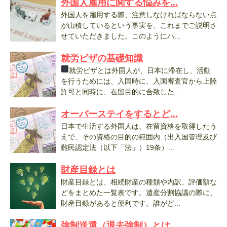
外国人雇用に関する悩みを...
外国人を雇用する際、注意しなければならない点
が山積しているという事実を、これまでご説明さ
せていただきました。このようにハ...
就労ビザの基礎知識
就労ビザとは外国人が、日本に滞在し、活動
を行うためには、入国時に、入国審査官から上陸
許可と同時に、在留目的に合致した...
オーバーステイをするとど...
日本で生活する外国人は、在留資格を取得したう
えで、その資格の目的の範囲内（出入国管理及び
難民認定法（以下「法」）19条）...
財産目録とは
財産目録とは、相続財産の種類や内訳、評価額な
どをまとめた一覧表です。遺産分割協議の際に、
財産目録があると便利です。誰がど...
強制送還（退去強制）とは