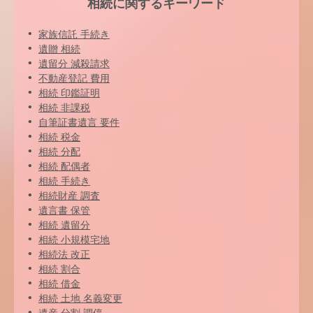
相続に関するキーワード
家族信託 手続き
遺贈 相続
遺留分 減殺請求
不動産登記 費用
相続 印鑑証明
相続 非課税
自筆証書遺言 要件
相続 税金
相続 分配
相続 配偶者
相続 手続き
相続財産 調査
遺言書 保管
相続 遺留分
相続 小規模宅地
相続法 改正
相続 割合
相続 借金
相続 土地 名義変更