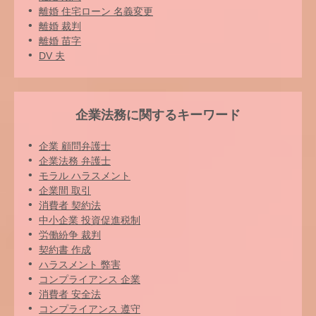
離婚 住宅ローン 名義変更
離婚 裁判
離婚 苗字
DV 夫
企業法務に関するキーワード
企業 顧問弁護士
企業法務 弁護士
モラル ハラスメント
企業間 取引
消費者 契約法
中小企業 投資促進税制
労働紛争 裁判
契約書 作成
ハラスメント 弊害
コンプライアンス 企業
消費者 安全法
コンプライアンス 遵守