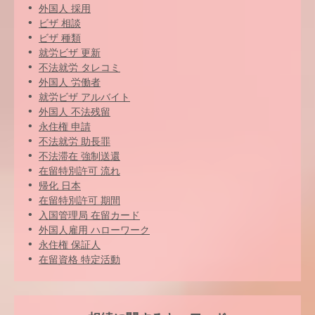
外国人 採用
ビザ 相談
ビザ 種類
就労ビザ 更新
不法就労 タレコミ
外国人 労働者
就労ビザ アルバイト
外国人 不法残留
永住権 申請
不法就労 助長罪
不法滞在 強制送還
在留特別許可 流れ
帰化 日本
在留特別許可 期間
入国管理局 在留カード
外国人雇用 ハローワーク
永住権 保証人
在留資格 特定活動