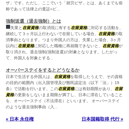
ザ」です。ただし、ここでいう「就労ビザ」とは、あくまでも俗
称であって法律上の査証=ビ...
強制送還（退去強制）とは
失業と
在留資格
の取消現に有する
在留資格
に対応する活動を、
継続して３ヶ月以上行わないで在留している場合、
在留資格
の取
消事由となります。つまり外国人の方は、失業した場合、3ヶ月
以内に
在留資格
に対応した職種に再就職できないと、
在留資格
が
取り消され、退去強制(強制送還)の対象となります。したがっ
て、外国人を対象とする...
オーバーステイをするとどうなるか
日本で生活する外国人は、
在留資格
を取得したうえで、その資格
の目的の範囲内（出入国管理及び難民認定法（以下「法」）19
条）で活動を行います。この
在留資格
には有効期限があり、
在留
資格
の更新をしないまま期限が満了し、日本に滞在していること
を、オーバーステイ（不法滞在）といいます。 オーバーステイ
のような退去強制事由（入...
« 日本 永住権
日本国籍取得 代行 »