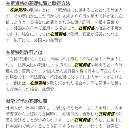
在留資格の基礎知識と取得方法
「
在留資格
の取得」とは，「我が国に在留することとなる外国人
が，その事由が生じた日から引き続き６０日を超えて我が国に在
留しようとする場合に必要とされる在留の許可」を指す言葉で
す。外国人を日本で雇用する場合には、
在留資格
の確認が不可欠
であり、場合によっては
在留資格
の取得、変更が必要となりま
す。以下にて、外国人の在留資...
在留特別許可とは
「在留特別許可」とは、日本に不法滞在・不法在留中の外国人に
対し、法務大臣の裁量によって特別に
在留資格
を与えるという制
度を指す言葉です。 外国人が入国資格を得て日本に滞在してい
た場合でも、不法滞在・不法在留になってしまうケースがありま
す。例えば、
在留資格
を取り消された場合や、不法労働を助長す
る行為をした場合、在留資...
就労ビザの基礎知識
外国人が、日本に滞在し、活動を行うためには、入国時に、入国
審査官から上陸許可と同時に、在留目的に合致した
在留資格
の決
定を受けることが求められます。この
在留資格
のうち、在留中に
日本国内で就労することを許可するものが、いわゆる「就労ビ