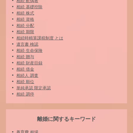
相続 配偶者
相続 基礎控除
相続 株式
相続 資格
相続 分配
相続 期限
相続時精算課税制度 とは
遺言書 検認
相続 生命保険
相続 贈与
相続 財産目録
相続 借金
相続人 調査
相続 順位
単純承認 限定承認
相続 調停
離婚に関するキーワード
養育費 相場