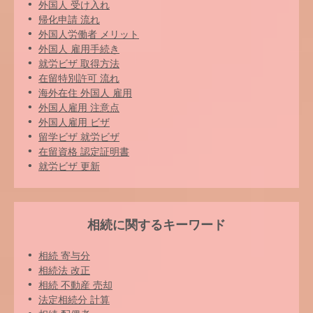
外国人 受け入れ
帰化申請 流れ
外国人労働者 メリット
外国人 雇用手続き
就労ビザ 取得方法
在留特別許可 流れ
海外在住 外国人 雇用
外国人雇用 注意点
外国人雇用 ビザ
留学ビザ 就労ビザ
在留資格 認定証明書
就労ビザ 更新
相続に関するキーワード
相続 寄与分
相続法 改正
相続 不動産 売却
法定相続分 計算