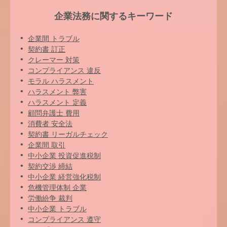
企業法務に関するキーワード
企業間 トラブル
契約書 訂正
クレーマー 対策
コンプライアンス 違反
モラル ハラスメント
ハラスメント 弊害
ハラスメント 定義
顧問弁護士 費用
消費者 安全法
契約書 リーガルチェック
企業間 取引
中小企業 投資促進税制
契約交渉 締結
中小企業 経営強化税制
危機管理体制 企業
労働紛争 裁判
中小企業 トラブル
コンプライアンス 遵守