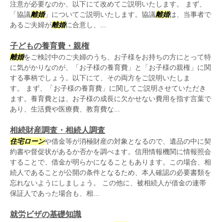
注意が必要なのか、以下にて改めてご説明いたします。 まず、
「協議
離婚
」についてご説明いたします。協議
離婚
は、当事者で
あるご夫婦が
離婚
に合意し、...
子どもの養育費・親権
離婚
をご検討中のご夫婦のうち、お子様をお持ちの方にとって特
に気がかりなのが、「お子様の養育費」と「お子様の親権」に関
する事柄でしょう。以下にて、その両方をご説明いたしま
す。 まず、「お子様の養育費」に関してご説明させていただき
ます。養育費とは、お子様の成長に欠かせない費用を指す言葉で
あり、生活費や医療費、教育費な...
相続財産調査・相続人調査
住宅ローン
や借金等が消極財産の対象となるので、遺品の中に契
約書や督促状があるか否かを調べます。信用情報機関に情報照会
することで、借金が明らかになることもあります。この場合、相
続人であることが公開の条件となるため、本人確認の必要書類を
忘れないようにしましょう。 この他に、被相続人が借金の連帯
保証人であった場合も、相...
就労ビザの基礎知識