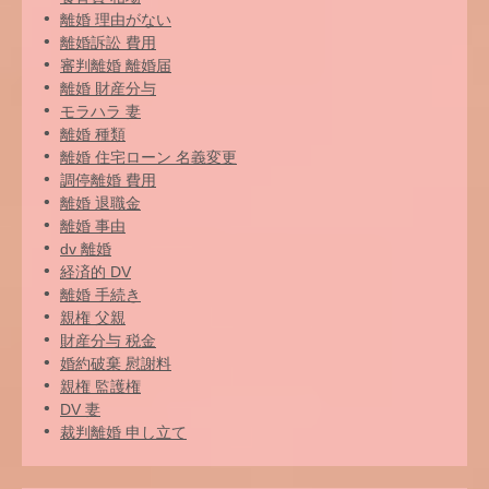
離婚 理由がない
離婚訴訟 費用
審判離婚 離婚届
離婚 財産分与
モラハラ 妻
離婚 種類
離婚 住宅ローン 名義変更
調停離婚 費用
離婚 退職金
離婚 事由
dv 離婚
経済的 DV
離婚 手続き
親権 父親
財産分与 税金
婚約破棄 慰謝料
親権 監護権
DV 妻
裁判離婚 申し立て