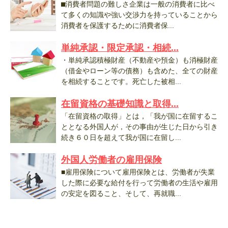
⬛︎消費者問題の難しさ企業は一般の消費者に比べ
て多くの知識や強い交渉力を持っていることから
消費者を保護するために消費者保...
単純承認・限定承認・相続...
・単純承認積極財産（不動産や預金）も消極財産
（借金やローン等の債務）も含めた、全ての財産
を相続することです。死亡した被相...
在留資格の基礎知識と取得...
「在留資格の取得」とは，「我が国に在留するこ
ととなる外国人が，その事由が生じた日から引き
続き６０日を超えて我が国に在留し...
外国人労働者の雇用保険
■雇用保険について雇用保険とは、労働者が失業
した際に必要な給付を行って労働者の生活や雇用
の安定を図ること、そして、再就職...