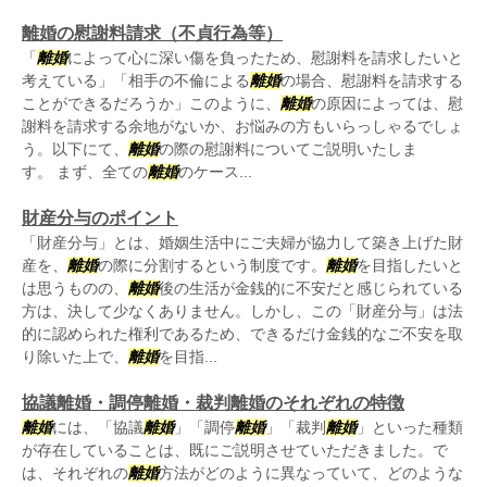
離婚の慰謝料請求（不貞行為等）
「
離婚
によって心に深い傷を負ったため、慰謝料を請求したいと
考えている」「相手の不倫による
離婚
の場合、慰謝料を請求する
ことができるだろうか」このように、
離婚
の原因によっては、慰
謝料を請求する余地がないか、お悩みの方もいらっしゃるでしょ
う。以下にて、
離婚
の際の慰謝料についてご説明いたしま
す。 まず、全ての
離婚
のケース...
財産分与のポイント
「財産分与」とは、婚姻生活中にご夫婦が協力して築き上げた財
産を、
離婚
の際に分割するという制度です。
離婚
を目指したいと
は思うものの、
離婚
後の生活が金銭的に不安だと感じられている
方は、決して少なくありません。しかし、この「財産分与」は法
的に認められた権利であるため、できるだけ金銭的なご不安を取
り除いた上で、
離婚
を目指...
協議離婚・調停離婚・裁判離婚のそれぞれの特徴
離婚
には、「協議
離婚
」「調停
離婚
」「裁判
離婚
」といった種類
が存在していることは、既にご説明させていただきました。で
は、それぞれの
離婚
方法がどのように異なっていて、どのような