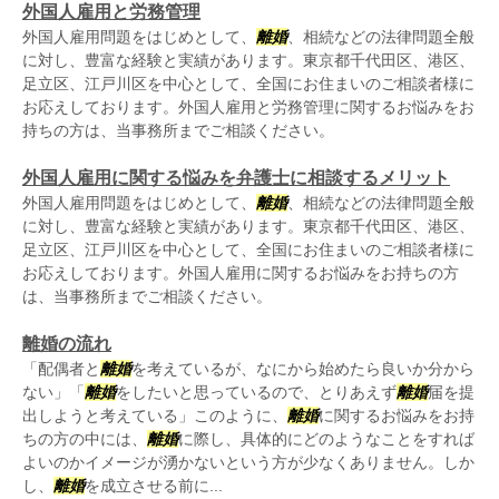
外国人雇用と労務管理
外国人雇用問題をはじめとして、
離婚
、相続などの法律問題全般
に対し、豊富な経験と実績があります。東京都千代田区、港区、
足立区、江戸川区を中心として、全国にお住まいのご相談者様に
お応えしております。外国人雇用と労務管理に関するお悩みをお
持ちの方は、当事務所までご相談ください。
外国人雇用に関する悩みを弁護士に相談するメリット
外国人雇用問題をはじめとして、
離婚
、相続などの法律問題全般
に対し、豊富な経験と実績があります。東京都千代田区、港区、
足立区、江戸川区を中心として、全国にお住まいのご相談者様に
お応えしております。外国人雇用に関するお悩みをお持ちの方
は、当事務所までご相談ください。
離婚の流れ
「配偶者と
離婚
を考えているが、なにから始めたら良いか分から
ない」「
離婚
をしたいと思っているので、とりあえず
離婚
届を提
出しようと考えている」このように、
離婚
に関するお悩みをお持
ちの方の中には、
離婚
に際し、具体的にどのようなことをすれば
よいのかイメージが湧かないという方が少なくありません。しか
し、
離婚
を成立させる前に...