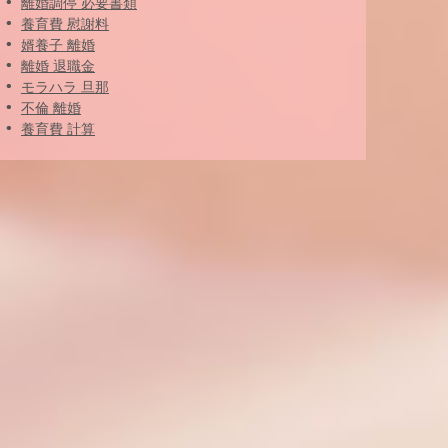
離婚調停 必要書類
養育費 慰謝料
婿養子 離婚
離婚 退職金
モラハラ 旦那
不倫 離婚
養育費 計算