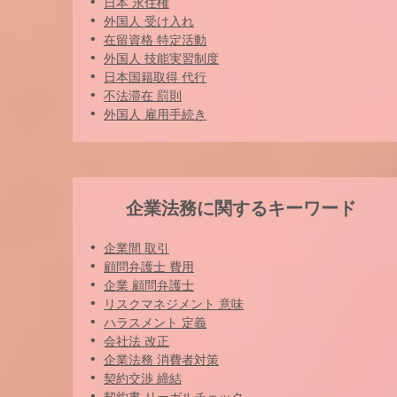
日本 永住権
外国人 受け入れ
在留資格 特定活動
外国人 技能実習制度
日本国籍取得 代行
不法滞在 罰則
外国人 雇用手続き
企業法務に関するキーワード
企業間 取引
顧問弁護士 費用
企業 顧問弁護士
リスクマネジメント 意味
ハラスメント 定義
会社法 改正
企業法務 消費者対策
契約交渉 締結