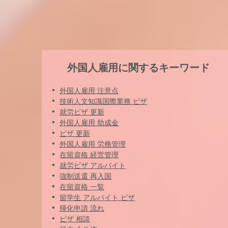
外国人雇用に関するキーワード
外国人雇用 注意点
技術人文知識国際業務 ビザ
就労ビザ 更新
外国人雇用 助成金
ビザ 更新
外国人雇用 労務管理
在留資格 経営管理
就労ビザ アルバイト
強制送還 再入国
在留資格 一覧
留学生 アルバイト ビザ
帰化申請 流れ
ビザ 相談