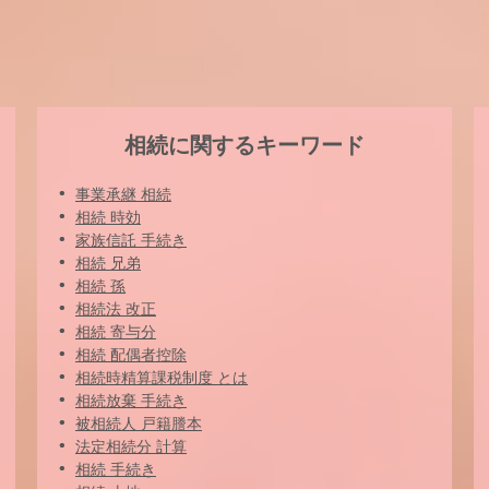
相続に関するキーワード
事業承継 相続
相続 時効
家族信託 手続き
相続 兄弟
相続 孫
相続法 改正
相続 寄与分
相続 配偶者控除
相続時精算課税制度 とは
相続放棄 手続き
被相続人 戸籍謄本
法定相続分 計算
相続 手続き