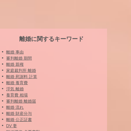
離婚に関するキーワード
離婚 事由
審判離婚 期間
離婚 親権
家庭裁判所 離婚
離婚 慰謝料 計算
離婚 養育費
浮気 離婚
養育費 相場
審判離婚 離婚届
離婚 流れ
離婚 財産分与
離婚 公正証書
DV 妻