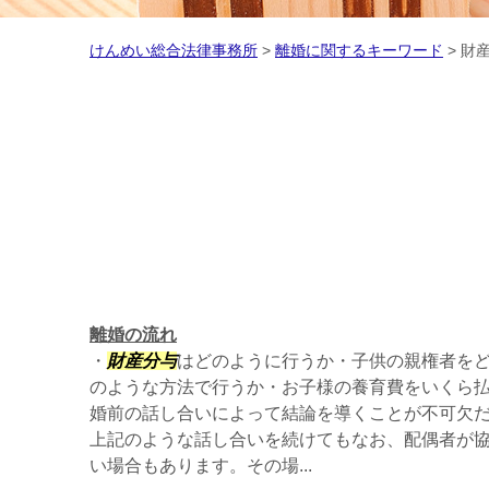
けんめい総合法律事務所
>
離婚に関するキーワード
>
財産
離婚の流れ
・
財産分与
はどのように行うか・子供の親権者を
のような方法で行うか・お子様の養育費をいくら
婚前の話し合いによって結論を導くことが不可欠だ
上記のような話し合いを続けてもなお、配偶者が
い場合もあります。その場...