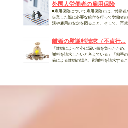
外国人労働者の雇用保険
■雇用保険について雇用保険とは、労働者
失業した際に必要な給付を行って労働者の
活や雇用の安定を図ること、そして、再就
職...
離婚の慰謝料請求（不貞行...
「離婚によって心に深い傷を負ったため、
謝料を請求したいと考えている」「相手の
倫による離婚の場合、慰謝料を請求するこ
と...