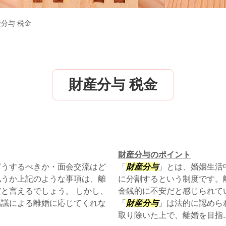
分与 税金
財産分与 税金
財産分与のポイント
どうするべきか・面会交流はど
「
財産分与
」とは、婚姻生活
払うか上記のような事項は、離
に分割するという制度です。
と言えるでしょう。 しかし、
金銭的に不安だと感じられて
協議による離婚に応じてくれな
「
財産分与
」は法的に認めら
取り除いた上で、離婚を目指..