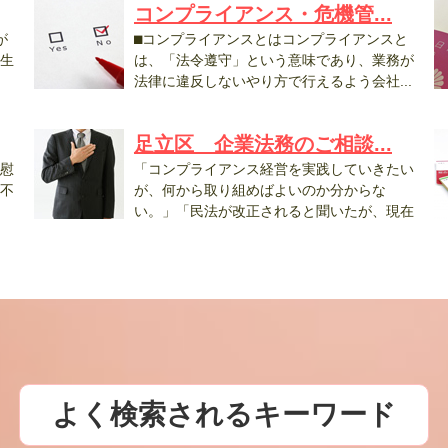
コンプライアンス・危機管...
が
⬛︎コンプライアンスとはコンプライアンスと
生
は、「法令遵守」という意味であり、業務が
法律に違反しないやり方で行えるよう会社...
罪.
足立区 企業法務のご相談...
慰
「コンプライアンス経営を実践していきたい
不
が、何から取り組めばよいのか分からな
い。」「民法が改正されると聞いたが、現在
使用...
相.
よく検索されるキーワード