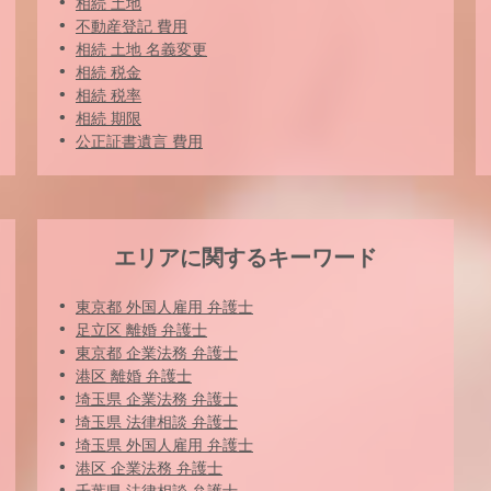
相続 土地
不動産登記 費用
相続 土地 名義変更
相続 税金
相続 税率
相続 期限
公正証書遺言 費用
エリアに関するキーワード
東京都 外国人雇用 弁護士
足立区 離婚 弁護士
東京都 企業法務 弁護士
港区 離婚 弁護士
埼玉県 企業法務 弁護士
埼玉県 法律相談 弁護士
埼玉県 外国人雇用 弁護士
港区 企業法務 弁護士