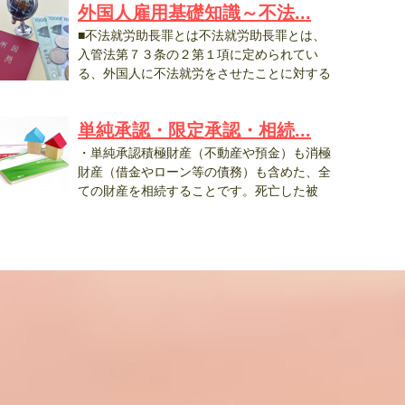
外国人雇用基礎知識～不法...
■不法就労助長罪とは不法就労助長罪とは、
入管法第７３条の２第１項に定められてい
る、外国人に不法就労をさせたことに対する
..
単純承認・限定承認・相続...
・単純承認積極財産（不動産や預金）も消極
財産（借金やローン等の債務）も含めた、全
ての財産を相続することです。死亡した被
..