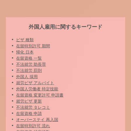
外国人雇用に関するキーワード
ビザ 種類
在留特別許可 期間
帰化 日本
在留資格 一覧
不法就労 助長罪
不法就労 罰則
外国人 採用
就労ビザ アルバイト
外国人労働者 特定技能
在留資格 変更許可 申請書
就労ビザ 更新
不法就労 タレコミ
在留資格 申請
オーバーステイ 再入国
在留特別許可 流れ