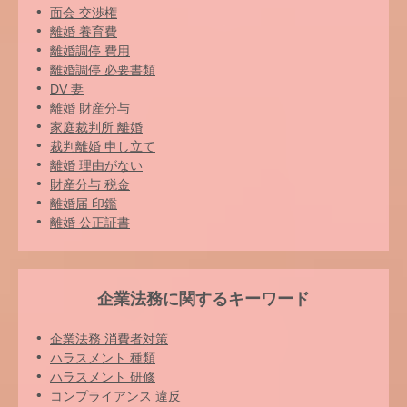
面会 交渉権
離婚 養育費
離婚調停 費用
離婚調停 必要書類
DV 妻
離婚 財産分与
家庭裁判所 離婚
裁判離婚 申し立て
離婚 理由がない
財産分与 税金
離婚届 印鑑
離婚 公正証書
企業法務に関するキーワード
企業法務 消費者対策
ハラスメント 種類
ハラスメント 研修
コンプライアンス 違反