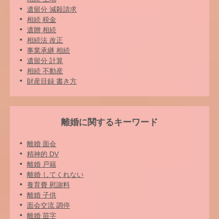
遺留分 減殺請求
相続 税金
遺贈 相続
相続法 改正
事業承継 相続
遺留分 計算
相続 不動産
財産目録 書き方
離婚に関するキーワード
離婚 面会
精神的 DV
離婚 戸籍
離婚 してくれない
養育費 慰謝料
離婚 子供
面会交流 調停
離婚 苗字