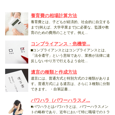
養育費の相場計算方法
養育費とは、子どもが経済的、社会的に自立する
まで(例えば、大学卒業まで)に必要な、監護や教
育のための費用のことです。例え...
コンプライアンス・危機管...
⬛︎コンプライアンスとはコンプライアンスとは、
「法令遵守」という意味であり、業務が法律に違
反しないやり方で行えるよう会社...
遺言の種類と作成方法
遺言には、普通方式と特別方式の２種類がありま
す。普通方式による遺言は、さらに３種類に分類
できます。 ・自筆証書...
パワハラ（パワーハラスメ...
■パワハラとはパワハラとは、パワーハラスメン
トの略称であり、近年において特に職場でのトラ