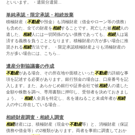
といいます。 ・遺留分遺留...
単純承認・限定承認・相続放棄
積極財産（
不動産
や預金）も消極財産（借金やローン等の債務）
も含めた、全ての財産を
相続
することです。死亡した被
相続
人の
遺した、
相続
人には一切関係のない債務であっても、
相続
人は返
済する義務を負うこととなります。積極財産の方が多い場合に推
奨される
相続
方法です。 ・限定承認積極財産よりも消極財産の
方が多い場合には、こちら...
遺産分割協議書の作成
不動産
がある場合、その所在地や面積といった
不動産
の詳細な事
項を記述する必要があります。銀行預金の場合は、口座番号を記
入します。また、あらかじめ銀行や証券会社で被
相続
人の遺した
金額や株数を調べ、専用書類に押印し、受領者を決めておきまし
ょう。 ・
相続
人全員を特定し、名を連ねること未成年者が
相続
人の中に存在している場合...
相続財産調査・相続人調査
相続
財産には、積極財産（現金や
不動産
等）と、消極財産（保証
債務や借金等）の2種類があります。両者を事前に調査しておか