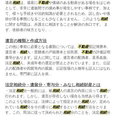
遺産
相続
は、遺産に
不動産
や価値のある動産がある場合をはじめ
として、非常に遺族間での揉め事が発生しやすい事柄です。加え
て、様々な手続きや法的知識が必要とされるため、話し合いや進
捗が滞る事態になることも少なくありません。 このような
相続
に関する問題は、弁護士に相談することが解決の糸口です。 ま
ず、依頼者の味方となり、...
遺言の種類と作成方法
この他に事前に必要となる書類については、
不動産
登記簿謄本、
遺言者・
相続
人・受贈者の戸籍謄本と住民票、
不動産
の評価証明
書等があります。証人に関しては、遺言者の配偶者、直系血族、
法定
相続
人、未成年者の選定が禁止とされています。また、公証
人の配偶者や四親等内の親族、公証役場の人物等も証人にはなれ
ません。専門家に証人を依...
法定相続分・遺留分・寄与分・みなし相続財産とは
・法定
相続
分一般的には、被
相続
人の遺言の内容に沿って
相続
が
行われます。しかし、遺言が存在しない場合も当然あり得ます。
このような場合には、法律によって指定された
相続
人が、定めら
れている
相続
分をその通りに
相続
するという
相続
方法をとりま
す。この、民法に従って決められた
相続
分のことを、法定
相続
分