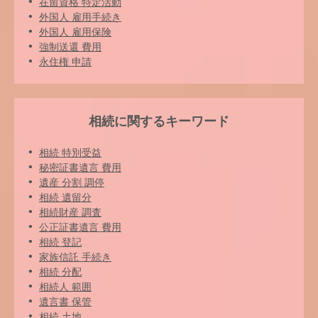
在留資格 特定活動
外国人 雇用手続き
外国人 雇用保険
強制送還 費用
永住権 申請
相続に関するキーワード
相続 特別受益
秘密証書遺言 費用
遺産 分割 調停
相続 遺留分
相続財産 調査
公正証書遺言 費用
相続 登記
家族信託 手続き
相続 分配
相続人 範囲
遺言書 保管
相続 土地