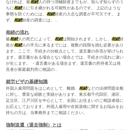
なければ、被
相続
人の持つ消極財産までもが、知らず知らずのう
ちに
相続
人に引き継がれる可能性があるのです。 上記のような
事態を防ぐためには、
相続
財産の入念な調査が不可欠です。 ま
ず、
相続
財産の調査には、...
相続の流れ
被
相続
人の死亡によって、
相続
は開始されます。しかし、
相続
財
産が
相続
人の手元に来るまでには、複数の段階を踏む必要があり
ます。ここで、手続きの分岐点として、遺言書の存否が挙げられ
ます。遺言書がある場合とない場合とでは、手続きの流れに違い
が生じます。 ・遺言書がある場合まず、遺言書の所持者又は発
見者が家庭裁判所に検認の...
就労ビザの基礎知識
外国人雇用問題をはじめとして、離婚、
相続
などの法律問題全般
に対し、豊富な経験と実績があります。東京都千代田区、港区、
足立区、江戸川区を中心として、全国にお住まいのご相談者様に
お応えしております。外国人雇用や在留資格に関するお悩みをお
持ちの方は、当事務所までご相談ください。
強制送還（退去強制）とは