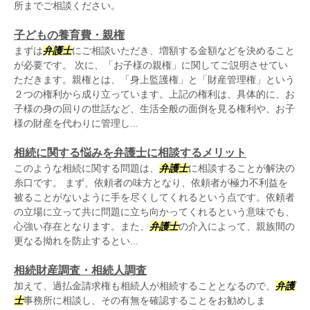
所までご相談ください。
子どもの養育費・親権
まずは
弁護士
にご相談いただき、増額する金額などを決めること
が必要です。 次に、「お子様の親権」に関してご説明させてい
ただきます。親権とは、「身上監護権」と「財産管理権」という
２つの権利から成り立っています。上記の権利は、具体的に、お
子様の身の回りの世話など、生活全般の面倒を見る権利や、お子
様の財産を代わりに管理し...
相続に関する悩みを弁護士に相談するメリット
このような相続に関する問題は、
弁護士
に相談することが解決の
糸口です。 まず、依頼者の味方となり、依頼者が極力不利益を
被ることがないように手を尽くしてくれるという点です。依頼者
の立場に立って共に問題に立ち向かってくれるという意味でも、
心強い存在となります。また、
弁護士
の介入によって、親族間の
更なる拗れを防止するとい...
相続財産調査・相続人調査
加えて、過払金請求権も相続人が相続することとなるので、
弁護
士
事務所に相談し、その有無を確認することをお勧めしま