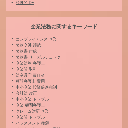
精神的 DV
企業法務に関するキーワード
コンプライアンス 企業
契約交渉 締結
契約書 作成
契約書 リーガルチェック
企業法務 弁護士
企業間 取引
法令遵守 責任者
顧問弁護士 費用
中小企業 投資促進税制
会社法 改正
中小企業 トラブル
企業 顧問弁護士
クレーム対応 企業
企業間 トラブル
ハラスメント 種類