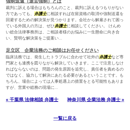
強制送還（退去強制）とは
裁判に訴える場合はもちろんのこと、裁判に訴えるつもりがない
方であっても、
弁護士
に相談すれば在留資格の取消や強制送還を
回避するための解決策が見つかります。会社から解雇されて困っ
ている外国人の方は、ぜひ
弁護士
に相談してください。 けんめ
い総合法律事務所は、ご相談者様のお悩みに一生懸命に向き合
い、賢明な解決策をご提案い...
足立区 企業法務のご相談はお任せください
臨床法務では、発生したトラブルに合わせて社外の
弁護士
など専
門家とも連携を図りながら解決していきます。ここで注意しなけ
ればならないのは、問題の発生原因を追究し、責任者を責めるの
ではなく、協力して解決にあたる必要があるということです。も
ちろん、場合によっては人事処遇上の措置をとる可能性もありま
すが、営業や総務の現場に...
« 千葉県 法律相談 弁護士
神奈川県 企業法務 弁護士 »
一覧に戻る