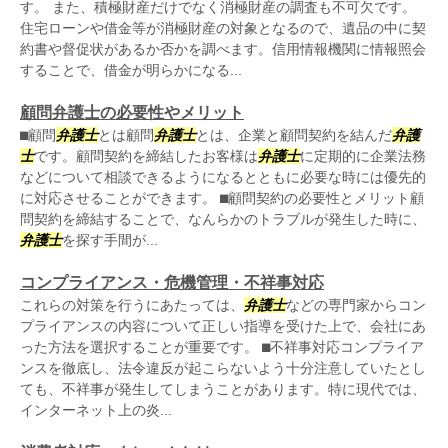
す。 また、積極財産だけでなく消極財産の調査も不可欠です。
住宅ローンや借金等が消極財産の対象となるので、遺品の中に契
約書や督促状があるか否かを調べます。信用情報機関に情報照会
することで、借金が明らかになる...
顧問弁護士の必要性やメリット
⬛︎顧問
弁護士
とは顧問
弁護士
とは、企業と顧問契約を結んだ
弁護
士
です。顧問契約を締結したお客様は
弁護士
に定期的に企業法務
などについて相談できるようになるとともに必要な時には優先的
に対応させることができます。 ⬛︎顧問契約の必要性とメリット顧
問契約を締結することで、なんらかのトラブルが発生した時に、
弁護士
を探す手間が...
コンプライアンス・危機管理・不祥事対応
これらの対策を行うにあたっては、
弁護士
などの専門家からコン
プライアンスの内容について正しい指導を受けた上で、会社にあ
った方法を選択することが重要です。 ⬛︎不祥事対応コンプライア
ンスを徹底し、法令違反が起こらないよう十分注意していたとし
ても、不祥事が発生してしまうことがあります。特に現代では、
インターネット上の炎...