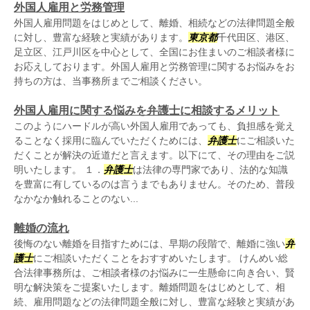
外国人雇用と労務管理
外国人雇用問題をはじめとして、離婚、相続などの法律問題全般
に対し、豊富な経験と実績があります。
東京都
千代田区、港区、
足立区、江戸川区を中心として、全国にお住まいのご相談者様に
お応えしております。外国人雇用と労務管理に関するお悩みをお
持ちの方は、当事務所までご相談ください。
外国人雇用に関する悩みを弁護士に相談するメリット
このようにハードルが高い外国人雇用であっても、負担感を覚え
ることなく採用に臨んでいただくためには、
弁護士
にご相談いた
だくことが解決の近道だと言えます。以下にて、その理由をご説
明いたします。 １．
弁護士
は法律の専門家であり、法的な知識
を豊富に有しているのは言うまでもありません。そのため、普段
なかなか触れることのない...
離婚の流れ
後悔のない離婚を目指すためには、早期の段階で、離婚に強い
弁
護士
にご相談いただくことをおすすめいたします。 けんめい総
合法律事務所は、ご相談者様のお悩みに一生懸命に向き合い、賢
明な解決策をご提案いたします。離婚問題をはじめとして、相
続、雇用問題などの法律問題全般に対し、豊富な経験と実績があ