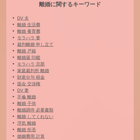
離婚に関するキーワード
DV 夫
離婚 生活費
離婚 養育費
モラハラ 妻
裁判離婚 申し立て
離婚 戸籍
離婚届 印鑑
モラハラ 旦那
家庭裁判所 離婚
財産分与 税金
面会 交渉権
DV 妻
不倫 離婚
離婚 子供
離婚調停 必要書類
離婚 してくれない
浮気 離婚
離婚 拒否
婚姻費用 計算