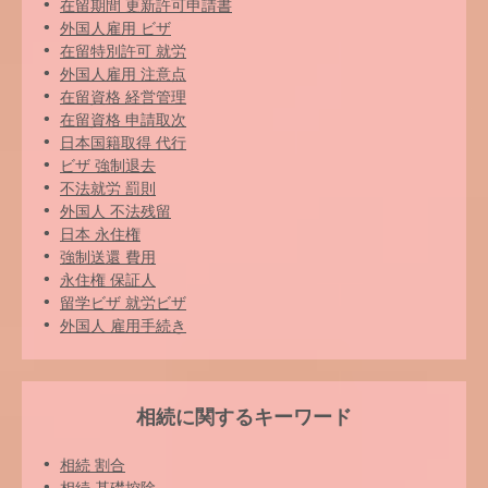
在留期間 更新許可申請書
外国人雇用 ビザ
在留特別許可 就労
外国人雇用 注意点
在留資格 経営管理
在留資格 申請取次
日本国籍取得 代行
ビザ 強制退去
不法就労 罰則
外国人 不法残留
日本 永住権
強制送還 費用
永住権 保証人
留学ビザ 就労ビザ
外国人 雇用手続き
相続に関するキーワード
相続 割合