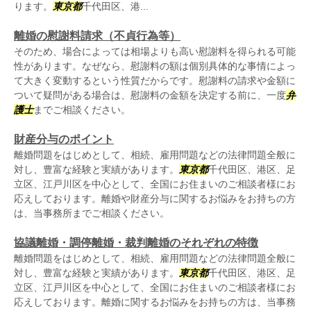
ります。
東京都
千代田区、港...
離婚の慰謝料請求（不貞行為等）
そのため、場合によっては相場よりも高い慰謝料を得られる可能
性があります。なぜなら、慰謝料の額は個別具体的な事情によっ
て大きく変動するという性質だからです。慰謝料の請求や金額に
ついて疑問がある場合は、慰謝料の金額を決定する前に、一度
弁
護士
までご相談ください。
財産分与のポイント
離婚問題をはじめとして、相続、雇用問題などの法律問題全般に
対し、豊富な経験と実績があります。
東京都
千代田区、港区、足
立区、江戸川区を中心として、全国にお住まいのご相談者様にお
応えしております。離婚や財産分与に関するお悩みをお持ちの方
は、当事務所までご相談ください。
協議離婚・調停離婚・裁判離婚のそれぞれの特徴
離婚問題をはじめとして、相続、雇用問題などの法律問題全般に
対し、豊富な経験と実績があります。
東京都
千代田区、港区、足
立区、江戸川区を中心として、全国にお住まいのご相談者様にお
応えしております。離婚に関するお悩みをお持ちの方は、当事務