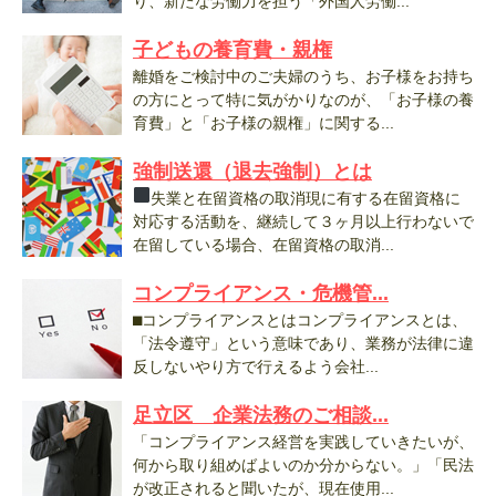
り、新たな労働力を担う「外国人労働...
子どもの養育費・親権
離婚をご検討中のご夫婦のうち、お子様をお持ち
の方にとって特に気がかりなのが、「お子様の養
育費」と「お子様の親権」に関する...
強制送還（退去強制）とは
失業と在留資格の取消現に有する在留資格に
対応する活動を、継続して３ヶ月以上行わないで
在留している場合、在留資格の取消...
コンプライアンス・危機管...
⬛︎コンプライアンスとはコンプライアンスとは、
「法令遵守」という意味であり、業務が法律に違
反しないやり方で行えるよう会社...
足立区 企業法務のご相談...
「コンプライアンス経営を実践していきたいが、
何から取り組めばよいのか分からない。」「民法
が改正されると聞いたが、現在使用...