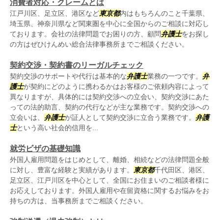
消費者対応・クレームとは
江戸川区、足立区、港区など
東京都
内はもちろんのこと千葉県、
埼玉県、神奈川県など関東圏を中心に全国からのご相談に対応し
ております。会社の法律問題でお困りの方、顧問
弁護士
をお探し
の方はぜひけんめい総合法律事務所までご相談ください。
契約交渉・契約書のリーガルチェック
契約交渉のサポートや代行は基本的な
弁護士
業務の一つです。
弁
護士
が契約にどのように携わるかはお客様のご依頼内容によって
異なりますが、具体的には契約交渉への立会い、契約交渉にあた
っての法的助言、契約の代行などが主な業務です。契約交渉への
立会いは、
弁護士
が証人として契約交渉に立合う業務です。
弁護
士
という高い社会的信用を...
就労ビザの基礎知識
外国人雇用問題をはじめとして、離婚、相続などの法律問題全般
に対し、豊富な経験と実績があります。
東京都
千代田区、港区、
足立区、江戸川区を中心として、全国にお住まいのご相談者様に
お応えしております。外国人雇用や在留資格に関するお悩みをお
持ちの方は、当事務所までご相談ください。