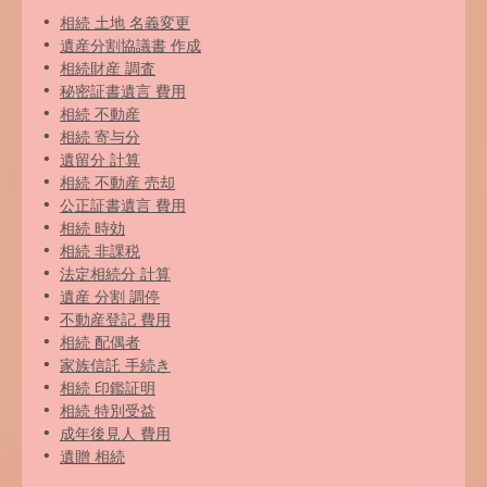
相続 土地 名義変更
遺産分割協議書 作成
相続財産 調査
秘密証書遺言 費用
相続 不動産
相続 寄与分
遺留分 計算
相続 不動産 売却
公正証書遺言 費用
相続 時効
相続 非課税
法定相続分 計算
遺産 分割 調停
不動産登記 費用
相続 配偶者
家族信託 手続き
相続 印鑑証明
相続 特別受益
成年後見人 費用
遺贈 相続