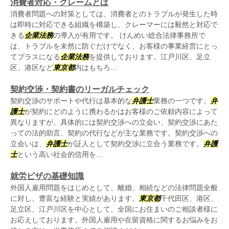
消費者対応・クレームとは
消費者問題への対策としては、消費者とのトラブルが発生した時
は即時に対応できる組織を構築し、クレーマーには毅然と対応で
きる
企業法務
の導入が有用です。 けんめい総合法律事務所で
は、トラブルを未然に防ぐだけでなく、お客様の事業経営にとっ
てプラスになる
企業法務
を提供しております。江戸川区、足立
区、港区など
東京都
内はもちろ...
契約交渉・契約書のリーガルチェック
契約交渉のサポートや代行は基本的な
弁護士
業務の一つです。
弁
護士
が契約にどのように携わるかはお客様のご依頼内容によって
異なりますが、具体的には契約交渉への立会い、契約交渉にあた
っての法的助言、契約の代行などが主な業務です。契約交渉への
立会いは、
弁護士
が証人として契約交渉に立合う業務です。
弁護
士
という高い社会的信用を...
就労ビザの基礎知識
外国人雇用問題をはじめとして、離婚、相続などの法律問題全般
に対し、豊富な経験と実績があります。
東京都
千代田区、港区、
足立区、江戸川区を中心として、全国にお住まいのご相談者様に
お応えしております。外国人雇用や在留資格に関するお悩みをお