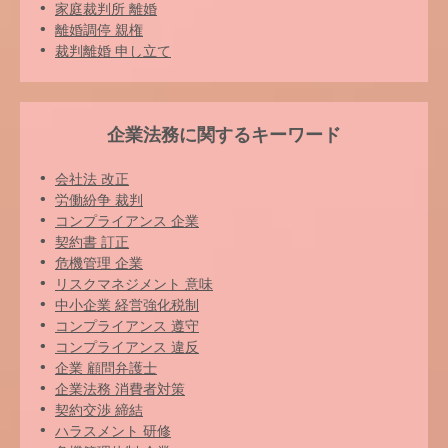
家庭裁判所 離婚
離婚調停 親権
裁判離婚 申し立て
企業法務に関するキーワード
会社法 改正
労働紛争 裁判
コンプライアンス 企業
契約書 訂正
危機管理 企業
リスクマネジメント 意味
中小企業 経営強化税制
コンプライアンス 遵守
コンプライアンス 違反
企業 顧問弁護士
企業法務 消費者対策
契約交渉 締結
ハラスメント 研修