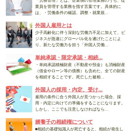
「労務管理」とは、企業側の管理業務のうち、従
業員を管理する業務を指す言葉です。具体的に
は、・労働条件の確認、調整・就業規...
外国人雇用とは
少子高齢化に伴う深刻な労働力不足に加えて、ビ
ジネスが急速にグローバル化を遂げたことによ
り、新たな労働力を担う「外国人労働...
単純承認・限定承認・相続...
・単純承認積極財産（不動産や預金）も消極財産
（借金やローン等の債務）も含めた、全ての財産
を相続することです。死亡した被相...
外国人の採用・内定、受け...
雇用の条件に合う外国人が見つかった場合、採
用・内定に向けての準備をすることになります。
しかし、ここでも注意しなければなら...
婿養子の相続権について
■相続の基礎知識人が死亡すると、相続が発生し