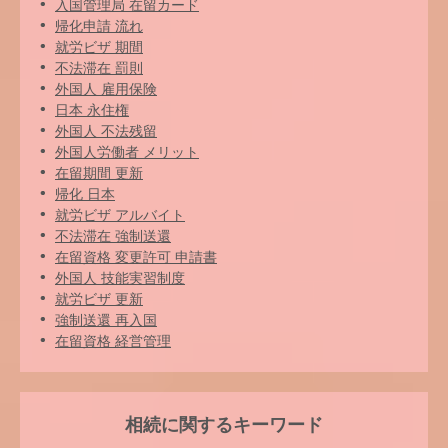
入国管理局 在留カード
帰化申請 流れ
就労ビザ 期間
不法滞在 罰則
外国人 雇用保険
日本 永住権
外国人 不法残留
外国人労働者 メリット
在留期間 更新
帰化 日本
就労ビザ アルバイト
不法滞在 強制送還
在留資格 変更許可 申請書
外国人 技能実習制度
就労ビザ 更新
強制送還 再入国
在留資格 経営管理
相続に関するキーワード