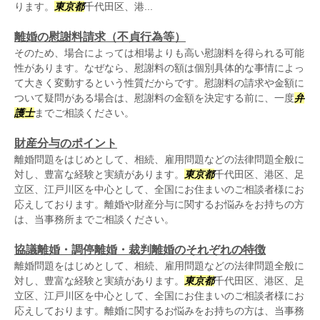
ります。
東京都
千代田区、港...
離婚の慰謝料請求（不貞行為等）
そのため、場合によっては相場よりも高い慰謝料を得られる可能
性があります。なぜなら、慰謝料の額は個別具体的な事情によっ
て大きく変動するという性質だからです。慰謝料の請求や金額に
ついて疑問がある場合は、慰謝料の金額を決定する前に、一度
弁
護士
までご相談ください。
財産分与のポイント
離婚問題をはじめとして、相続、雇用問題などの法律問題全般に
対し、豊富な経験と実績があります。
東京都
千代田区、港区、足
立区、江戸川区を中心として、全国にお住まいのご相談者様にお
応えしております。離婚や財産分与に関するお悩みをお持ちの方
は、当事務所までご相談ください。
協議離婚・調停離婚・裁判離婚のそれぞれの特徴
離婚問題をはじめとして、相続、雇用問題などの法律問題全般に
対し、豊富な経験と実績があります。
東京都
千代田区、港区、足
立区、江戸川区を中心として、全国にお住まいのご相談者様にお
応えしております。離婚に関するお悩みをお持ちの方は、当事務