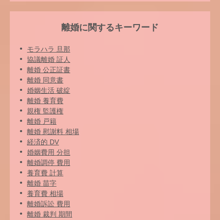
離婚に関するキーワード
モラハラ 旦那
協議離婚 証人
離婚 公正証書
離婚 同意書
婚姻生活 破綻
離婚 養育費
親権 監護権
離婚 戸籍
離婚 慰謝料 相場
経済的 DV
婚姻費用 分担
離婚調停 費用
養育費 計算
離婚 苗字
養育費 相場
離婚訴訟 費用
離婚 裁判 期間