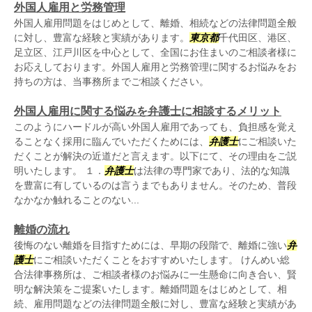
外国人雇用と労務管理
外国人雇用問題をはじめとして、離婚、相続などの法律問題全般
に対し、豊富な経験と実績があります。
東京都
千代田区、港区、
足立区、江戸川区を中心として、全国にお住まいのご相談者様に
お応えしております。外国人雇用と労務管理に関するお悩みをお
持ちの方は、当事務所までご相談ください。
外国人雇用に関する悩みを弁護士に相談するメリット
このようにハードルが高い外国人雇用であっても、負担感を覚え
ることなく採用に臨んでいただくためには、
弁護士
にご相談いた
だくことが解決の近道だと言えます。以下にて、その理由をご説
明いたします。 １．
弁護士
は法律の専門家であり、法的な知識
を豊富に有しているのは言うまでもありません。そのため、普段
なかなか触れることのない...
離婚の流れ
後悔のない離婚を目指すためには、早期の段階で、離婚に強い
弁
護士
にご相談いただくことをおすすめいたします。 けんめい総
合法律事務所は、ご相談者様のお悩みに一生懸命に向き合い、賢
明な解決策をご提案いたします。離婚問題をはじめとして、相
続、雇用問題などの法律問題全般に対し、豊富な経験と実績があ