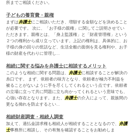
所までご相談ください。
子どもの養育費・親権
まずは
弁護士
にご相談いただき、増額する金額などを決めること
が必要です。 次に、「お子様の親権」に関してご説明させてい
ただきます。親権とは、「身上監護権」と「財産管理権」という
２つの権利から成り立っています。上記の権利は、具体的に、お
子様の身の回りの世話など、生活全般の面倒を見る権利や、お子
様の財産を代わりに管理し...
相続に関する悩みを弁護士に相談するメリット
このような相続に関する問題は、
弁護士
に相談することが解決の
糸口です。 まず、依頼者の味方となり、依頼者が極力不利益を
被ることがないように手を尽くしてくれるという点です。依頼者
の立場に立って共に問題に立ち向かってくれるという意味でも、
心強い存在となります。また、
弁護士
の介入によって、親族間の
更なる拗れを防止するとい...
相続財産調査・相続人調査
加えて、過払金請求権も相続人が相続することとなるので、
弁護
士
事務所に相談し、その有無を確認することをお勧めしま