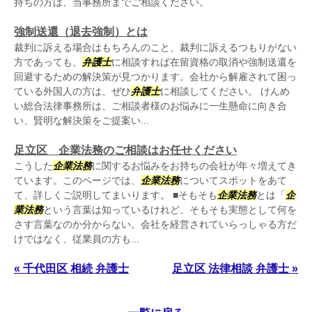
持ちの方は、当事務所までご相談ください。
強制送還（退去強制）とは
裁判に訴える場合はもちろんのこと、裁判に訴えるつもりがない
方であっても、
弁護士
に相談すれば在留資格の取消や強制送還を
回避するための解決策が見つかります。会社から解雇されて困っ
ている外国人の方は、ぜひ
弁護士
に相談してください。 けんめ
い総合法律事務所は、ご相談者様のお悩みに一生懸命に向き合
い、賢明な解決策をご提案い...
足立区 企業法務のご相談はお任せください
こうした
企業法務
に関するお悩みをお持ちの会社が年々増えてき
ています。このページでは、
企業法務
についてスポットをあて
て、詳しくご説明してまいります。 ■そもそも
企業法務
とは「
企
業法務
という言葉は知っているけれど、そもそも実態として何を
さす言葉なのか分からない。会社を経営されていらっしゃる方だ
けではなく、従業員の方も...
« 千代田区 相続 弁護士
足立区 法律相談 弁護士 »