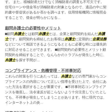
す。 また、積極財産だけでなく消極財産の調査も不可欠です。
住宅ローンや借金等が消極財産の対象となるので、遺品の中に契
約書や督促状があるか否かを調べます。信用情報機関に情報照会
することで、借金が明らかになる...
顧問弁護士の必要性やメリット
⬛︎顧問
弁護士
とは顧問
弁護士
とは、企業と顧問契約を結んだ
弁護
士
です。顧問契約を締結したお客様は
弁護士
に定期的に
企業法務
などについて相談できるようになるとともに必要な時には優先的
に対応させることができます。 ⬛︎顧問契約の必要性とメリット顧
問契約を締結することで、なんらかのトラブルが発生した時に、
弁護士
を探す手間が...
コンプライアンス・危機管理・不祥事対応
これらの対策を行うにあたっては、
弁護士
などの専門家からコン
プライアンスの内容について正しい指導を受けた上で、会社にあ
った方法を選択することが重要です。 ⬛︎不祥事対応コンプライア
ンスを徹底し、法令違反が起こらないよう十分注意していたとし
ても、不祥事が発生してしまうことがあります。特に現代では、
インターネット上の炎...