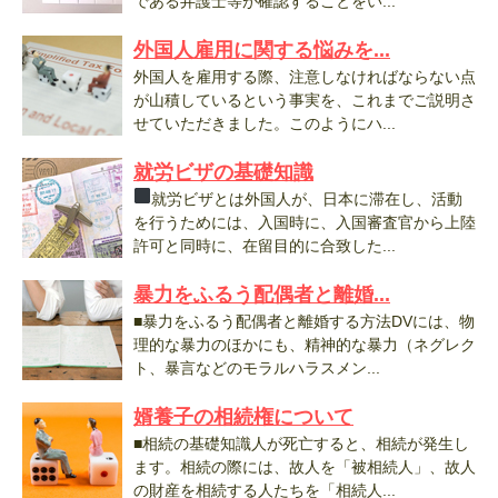
である弁護士等が確認することをい...
外国人雇用に関する悩みを...
外国人を雇用する際、注意しなければならない点
が山積しているという事実を、これまでご説明さ
せていただきました。このようにハ...
就労ビザの基礎知識
就労ビザとは外国人が、日本に滞在し、活動
を行うためには、入国時に、入国審査官から上陸
許可と同時に、在留目的に合致した...
暴力をふるう配偶者と離婚...
■暴力をふるう配偶者と離婚する方法DVには、物
理的な暴力のほかにも、精神的な暴力（ネグレク
ト、暴言などのモラルハラスメン...
婿養子の相続権について
■相続の基礎知識人が死亡すると、相続が発生し
ます。相続の際には、故人を「被相続人」、故人
の財産を相続する人たちを「相続人...