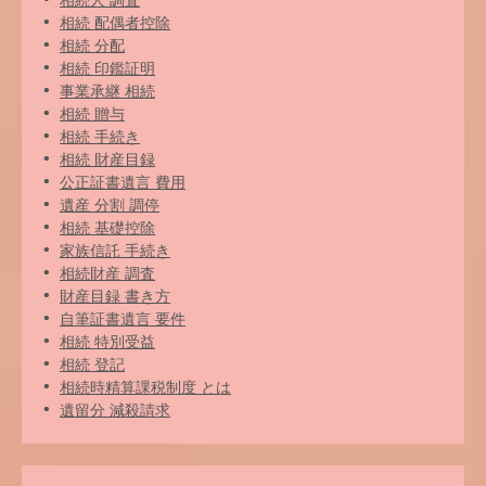
相続人 調査
相続 配偶者控除
相続 分配
相続 印鑑証明
事業承継 相続
相続 贈与
相続 手続き
相続 財産目録
公正証書遺言 費用
遺産 分割 調停
相続 基礎控除
家族信託 手続き
相続財産 調査
財産目録 書き方
自筆証書遺言 要件
相続 特別受益
相続 登記
相続時精算課税制度 とは
遺留分 減殺請求