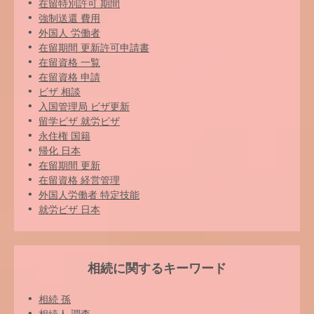
在留特別許可 期間
強制送還 費用
外国人 労働者
在留期間 更新許可申請書
在留資格 一覧
在留資格 申請
ビザ 相談
入国管理局 ビザ更新
留学ビザ 就労ビザ
永住権 国籍
帰化 日本
在留期間 更新
在留資格 経営管理
外国人労働者 特定技能
就労ビザ 日本
相続に関するキーワード
相続 孫