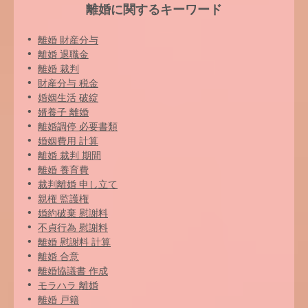
離婚に関するキーワード
離婚 財産分与
離婚 退職金
離婚 裁判
財産分与 税金
婚姻生活 破綻
婿養子 離婚
離婚調停 必要書類
婚姻費用 計算
離婚 裁判 期間
離婚 養育費
裁判離婚 申し立て
親権 監護権
婚約破棄 慰謝料
不貞行為 慰謝料
離婚 慰謝料 計算
離婚 合意
離婚協議書 作成
モラハラ 離婚
離婚 戸籍