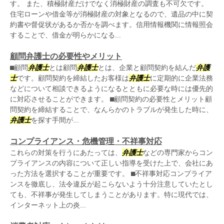
す。 また、積極財産だけでなく消極財産の調査も不可欠です。
住宅ローンや借金等が消極財産の対象となるので、遺品の中に契
約書や督促状があるか否かを調べます。信用情報機関に情報照会
することで、借金が明らかになる...
顧問弁護士の必要性やメリット
⬛︎顧問
弁護士
とは顧問
弁護士
とは、企業と顧問契約を結んだ
弁護
士
です。顧問契約を締結したお客様は
弁護士
に定期的に企業法務
などについて相談できるようになるとともに必要な時には優先的
に対応させることができます。 ⬛︎顧問契約の必要性とメリット顧
問契約を締結することで、なんらかのトラブルが発生した時に、
弁護士
を探す手間が...
コンプライアンス・危機管理・不祥事対応
これらの対策を行うにあたっては、
弁護士
などの専門家からコン
プライアンスの内容について正しい指導を受けた上で、会社にあ
った方法を選択することが重要です。 ⬛︎不祥事対応コンプライア
ンスを徹底し、法令違反が起こらないよう十分注意していたとし
ても、不祥事が発生してしまうことがあります。特に現代では、
インターネット上の炎...