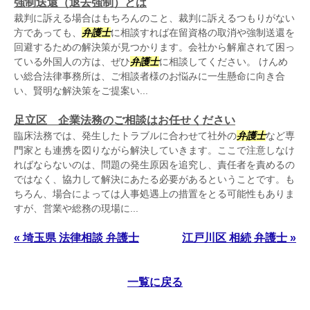
強制送還（退去強制）とは
裁判に訴える場合はもちろんのこと、裁判に訴えるつもりがない
方であっても、
弁護士
に相談すれば在留資格の取消や強制送還を
回避するための解決策が見つかります。会社から解雇されて困っ
ている外国人の方は、ぜひ
弁護士
に相談してください。 けんめ
い総合法律事務所は、ご相談者様のお悩みに一生懸命に向き合
い、賢明な解決策をご提案い...
足立区 企業法務のご相談はお任せください
臨床法務では、発生したトラブルに合わせて社外の
弁護士
など専
門家とも連携を図りながら解決していきます。ここで注意しなけ
ればならないのは、問題の発生原因を追究し、責任者を責めるの
ではなく、協力して解決にあたる必要があるということです。も
ちろん、場合によっては人事処遇上の措置をとる可能性もありま
すが、営業や総務の現場に...
« 埼玉県 法律相談 弁護士
江戸川区 相続 弁護士 »
一覧に戻る