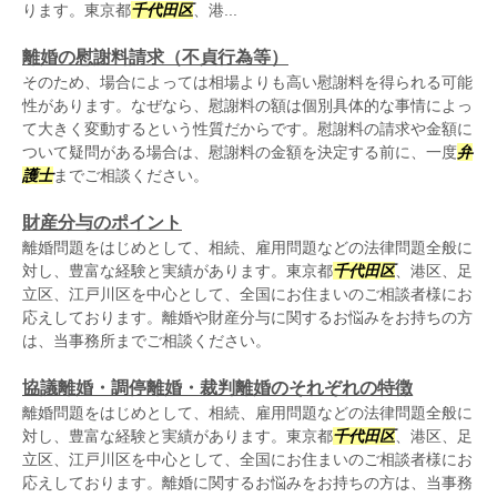
ります。東京都
千代田区
、港...
離婚の慰謝料請求（不貞行為等）
そのため、場合によっては相場よりも高い慰謝料を得られる可能
性があります。なぜなら、慰謝料の額は個別具体的な事情によっ
て大きく変動するという性質だからです。慰謝料の請求や金額に
ついて疑問がある場合は、慰謝料の金額を決定する前に、一度
弁
護士
までご相談ください。
財産分与のポイント
離婚問題をはじめとして、相続、雇用問題などの法律問題全般に
対し、豊富な経験と実績があります。東京都
千代田区
、港区、足
立区、江戸川区を中心として、全国にお住まいのご相談者様にお
応えしております。離婚や財産分与に関するお悩みをお持ちの方
は、当事務所までご相談ください。
協議離婚・調停離婚・裁判離婚のそれぞれの特徴
離婚問題をはじめとして、相続、雇用問題などの法律問題全般に
対し、豊富な経験と実績があります。東京都
千代田区
、港区、足
立区、江戸川区を中心として、全国にお住まいのご相談者様にお
応えしております。離婚に関するお悩みをお持ちの方は、当事務