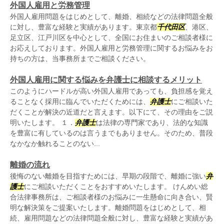
外国人雇用と労務管理
外国人雇用問題をはじめとして、離婚、相続などの法律問題全般
に対し、豊富な経験と実績があります。東京都
千代田区
、港区、
足立区、江戸川区を中心として、全国にお住まいのご相談者様に
お応えしております。外国人雇用と労務管理に関するお悩みをお
持ちの方は、当事務所までご相談ください。
外国人雇用に関する悩みを弁護士に相談するメリット
このようにハードルが高い外国人雇用であっても、負担感を覚え
ることなく採用に臨んでいただくためには、
弁護士
にご相談いた
だくことが解決の近道だと言えます。以下にて、その理由をご説
明いたします。 １．
弁護士
は法律の専門家であり、法的な知識
を豊富に有しているのは言うまでもありません。そのため、普段
なかなか触れることのない...
離婚の流れ
後悔のない離婚を目指すためには、早期の段階で、離婚に強い
弁
護士
にご相談いただくことをおすすめいたします。 けんめい総
合法律事務所は、ご相談者様のお悩みに一生懸命に向き合い、賢
明な解決策をご提案いたします。離婚問題をはじめとして、相
続、雇用問題などの法律問題全般に対し、豊富な経験と実績があ