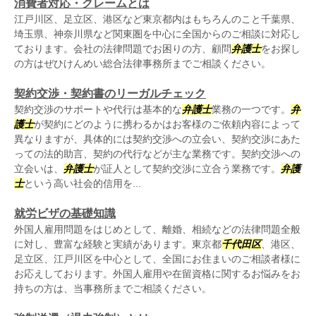
消費者対応・クレームとは
江戸川区、足立区、港区など東京都内はもちろんのこと千葉県、
埼玉県、神奈川県など関東圏を中心に全国からのご相談に対応し
ております。会社の法律問題でお困りの方、顧問
弁護士
をお探し
の方はぜひけんめい総合法律事務所までご相談ください。
契約交渉・契約書のリーガルチェック
契約交渉のサポートや代行は基本的な
弁護士
業務の一つです。
弁
護士
が契約にどのように携わるかはお客様のご依頼内容によって
異なりますが、具体的には契約交渉への立会い、契約交渉にあた
っての法的助言、契約の代行などが主な業務です。契約交渉への
立会いは、
弁護士
が証人として契約交渉に立合う業務です。
弁護
士
という高い社会的信用を...
就労ビザの基礎知識
外国人雇用問題をはじめとして、離婚、相続などの法律問題全般
に対し、豊富な経験と実績があります。東京都
千代田区
、港区、
足立区、江戸川区を中心として、全国にお住まいのご相談者様に
お応えしております。外国人雇用や在留資格に関するお悩みをお
持ちの方は、当事務所までご相談ください。