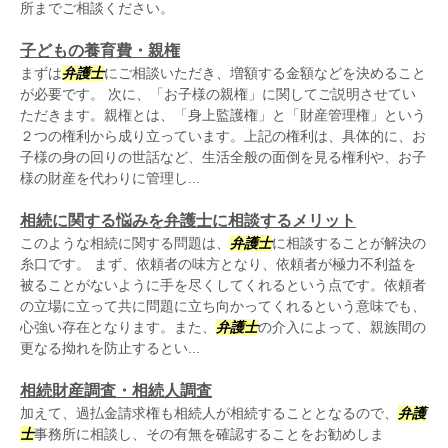
所までご相談ください。
子どもの養育費・親権
まずは
弁護士
にご相談いただき、増額する金額などを決めること
が必要です。 次に、「お子様の親権」に関してご説明させてい
ただきます。親権とは、「身上監護権」と「財産管理権」という
２つの権利から成り立っています。上記の権利は、具体的に、お
子様の身の回りの世話など、生活全般の面倒を見る権利や、お子
様の財産を代わりに管理し...
相続に関する悩みを弁護士に相談するメリット
このような相続に関する問題は、
弁護士
に相談することが解決の
糸口です。 まず、依頼者の味方となり、依頼者が極力不利益を
被ることがないように手を尽くしてくれるという点です。依頼者
の立場に立って共に問題に立ち向かってくれるという意味でも、
心強い存在となります。また、
弁護士
の介入によって、親族間の
更なる拗れを防止するとい...
相続財産調査・相続人調査
加えて、過払金請求権も相続人が相続することとなるので、
弁護
士
事務所に相談し、その有無を確認することをお勧めしま