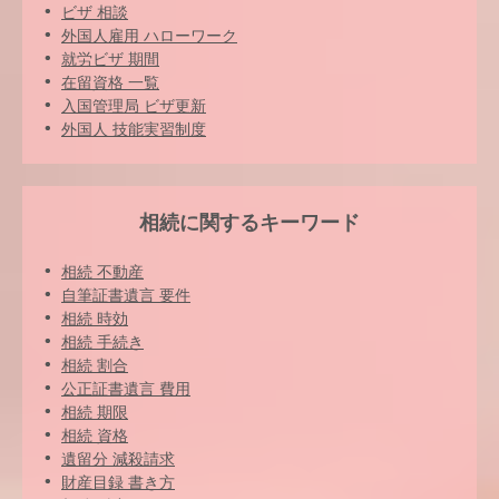
ビザ 相談
外国人雇用 ハローワーク
就労ビザ 期間
在留資格 一覧
入国管理局 ビザ更新
外国人 技能実習制度
相続に関するキーワード
相続 不動産
自筆証書遺言 要件
相続 時効
相続 手続き
相続 割合
公正証書遺言 費用
相続 期限
相続 資格
遺留分 減殺請求
財産目録 書き方