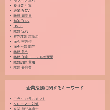
モラハラ 旦那
養育費 計算
経済的 DV
離婚 同意書
精神的 DV
DV 夫
離婚 流れ
審判離婚 離婚届
面会 交渉権
面会交流 調停
離婚 裁判
離婚 住宅ローン 名義変更
離婚調停 費用
離婚 養育費
企業法務に関するキーワード
モラル ハラスメント
クレーマー 対策
企業 顧問弁護士