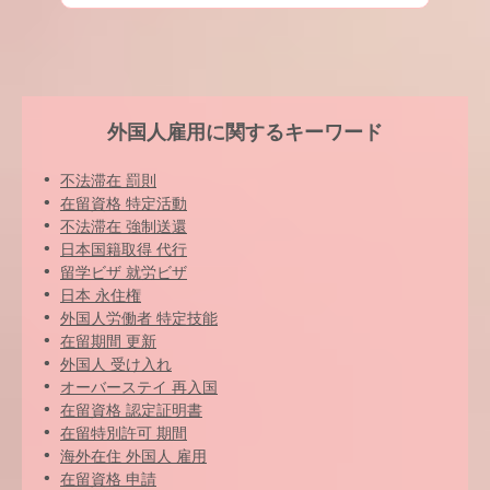
外国人雇用に関するキーワード
不法滞在 罰則
在留資格 特定活動
不法滞在 強制送還
日本国籍取得 代行
留学ビザ 就労ビザ
日本 永住権
外国人労働者 特定技能
在留期間 更新
外国人 受け入れ
オーバーステイ 再入国
在留資格 認定証明書
在留特別許可 期間
海外在住 外国人 雇用
在留資格 申請