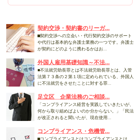
契約交渉・契約書のリーガ...
⬛︎契約交渉への立会い・代行契約交渉のサポート
や代行は基本的な弁護士業務の一つです。弁護士
が契約にどのように携わるかはお...
外国人雇用基礎知識～不法...
■不法就労助長罪とは不法就労助長罪とは、入管
法第７３条の２第１項に定められている、外国人
に不法就労をさせたことに対する罪...
足立区 企業法務のご相談...
「コンプライアンス経営を実践していきたいが、
何から取り組めばよいのか分からない。」「民法
が改正されると聞いたが、現在使用...
コンプライアンス・危機管...
⬛︎コンプライアンスとはコンプライアンスとは、