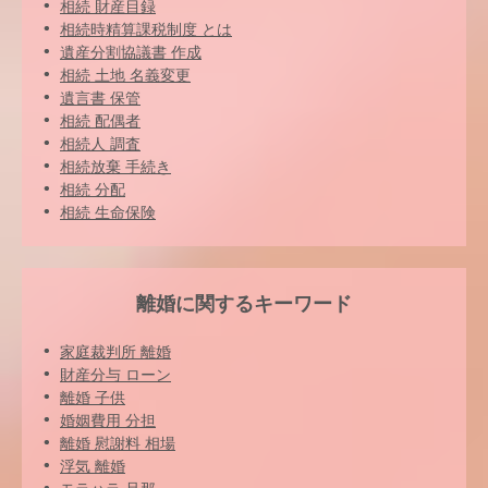
相続 財産目録
相続時精算課税制度 とは
遺産分割協議書 作成
相続 土地 名義変更
遺言書 保管
相続 配偶者
相続人 調査
相続放棄 手続き
相続 分配
相続 生命保険
離婚に関するキーワード
家庭裁判所 離婚
財産分与 ローン
離婚 子供
婚姻費用 分担
離婚 慰謝料 相場
浮気 離婚