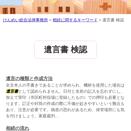
けんめい総合法律事務所
>
相続に関するキーワード
>
遺言書 検認
遺言書 検認
遺言の種類と作成方法
全文本人の手書きであることが求められ、機材を使用した場合は
遺言書
として認められません。日付と名前の記入を忘れずにし、
加えて実印（市区町村役場に登録したもの）での押印も必要とな
ります。訂正や封筒の作成の際に不備が起きやすいという難点も
あり、注意が必要です。偽造の恐れがあるため、保管場所にも気
を付けましょう。家庭裁判...
相続の流れ