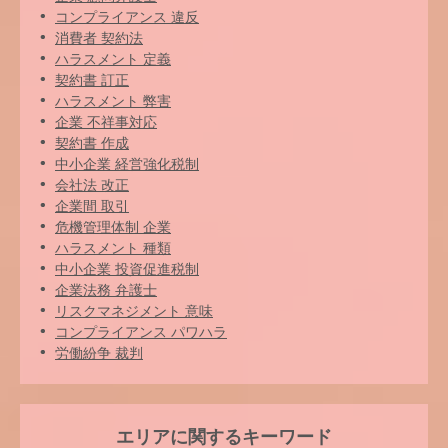
コンプライアンス 違反
消費者 契約法
ハラスメント 定義
契約書 訂正
ハラスメント 弊害
企業 不祥事対応
契約書 作成
中小企業 経営強化税制
会社法 改正
企業間 取引
危機管理体制 企業
ハラスメント 種類
中小企業 投資促進税制
企業法務 弁護士
リスクマネジメント 意味
コンプライアンス パワハラ
労働紛争 裁判
エリアに関するキーワード