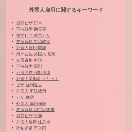
外国人雇用に関するキーワード
就労ビザ 日本
不法就労 助長罪
留学ビザ 就労ビザ
在留資格 申請取次
外国人雇用 問題
海外在住 外国人 雇用
在留資格 申請
不法就労 罰則
不法滞在 強制送還
外国人労働者 メリット
ビザ 強制退去
外国人 不法残留
ビザ 種類
外国人 雇用保険
在留資格 認定証明書
就労ビザ 更新
外国人雇用 注意点
強制送還 再入国