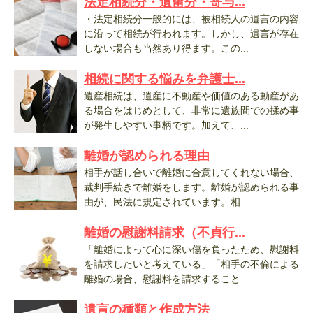
法定相続分・遺留分・寄与...
・法定相続分一般的には、被相続人の遺言の内容
に沿って相続が行われます。しかし、遺言が存在
しない場合も当然あり得ます。この...
相続に関する悩みを弁護士...
遺産相続は、遺産に不動産や価値のある動産があ
る場合をはじめとして、非常に遺族間での揉め事
が発生しやすい事柄です。加えて、...
離婚が認められる理由
相手が話し合いで離婚に合意してくれない場合、
裁判手続きで離婚をします。離婚が認められる事
由が、民法に規定されています。相...
離婚の慰謝料請求（不貞行...
「離婚によって心に深い傷を負ったため、慰謝料
を請求したいと考えている」「相手の不倫による
離婚の場合、慰謝料を請求すること...
遺言の種類と作成方法