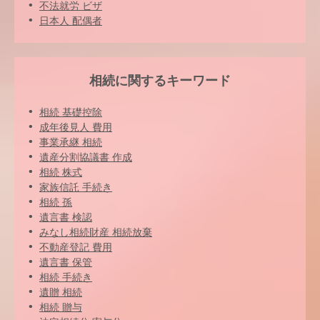
不法就労 ビザ
日本人 配偶者
相続に関するキーワード
相続 基礎控除
成年後見人 費用
事業承継 相続
遺産分割協議書 作成
相続 株式
家族信託 手続き
相続 孫
遺言書 検認
みなし相続財産 相続放棄
不動産登記 費用
遺言書 保管
相続 手続き
遺贈 相続
相続 贈与