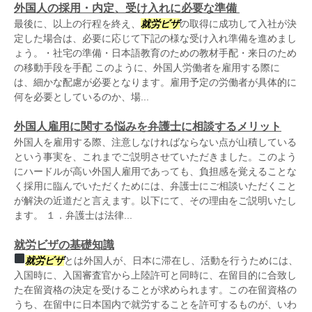
外国人の採用・内定、受け入れに必要な準備
最後に、以上の行程を終え、
就労ビザ
の取得に成功して入社が決
定した場合は、必要に応じて下記の様な受け入れ準備を進めまし
ょう。・社宅の準備・日本語教育のための教材手配・来日のため
の移動手段を手配 このように、外国人労働者を雇用する際に
は、細かな配慮が必要となります。雇用予定の労働者が具体的に
何を必要としているのか、場...
外国人雇用に関する悩みを弁護士に相談するメリット
外国人を雇用する際、注意しなければならない点が山積している
という事実を、これまでご説明させていただきました。このよう
にハードルが高い外国人雇用であっても、負担感を覚えることな
く採用に臨んでいただくためには、弁護士にご相談いただくこと
が解決の近道だと言えます。以下にて、その理由をご説明いたし
ます。 １．弁護士は法律...
就労ビザの基礎知識
就労ビザ
とは外国人が、日本に滞在し、活動を行うためには、
入国時に、入国審査官から上陸許可と同時に、在留目的に合致し
た在留資格の決定を受けることが求められます。この在留資格の
うち、在留中に日本国内で就労することを許可するものが、いわ