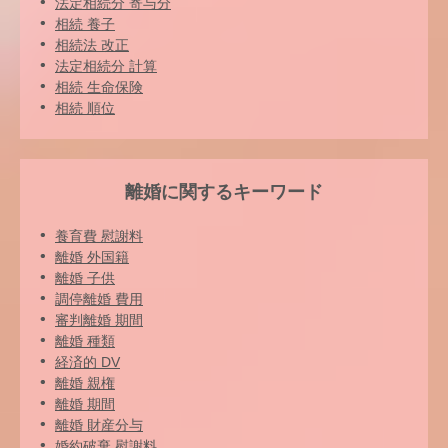
法定相続分 寄与分
相続 養子
相続法 改正
法定相続分 計算
相続 生命保険
相続 順位
離婚に関するキーワード
養育費 慰謝料
離婚 外国籍
離婚 子供
調停離婚 費用
審判離婚 期間
離婚 種類
経済的 DV
離婚 親権
離婚 期間
離婚 財産分与
婚約破棄 慰謝料