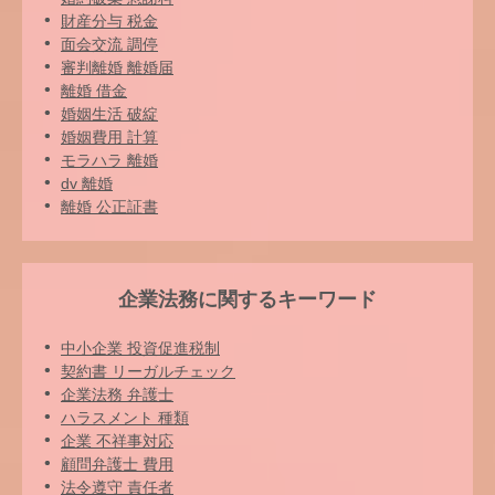
財産分与 税金
面会交流 調停
審判離婚 離婚届
離婚 借金
婚姻生活 破綻
婚姻費用 計算
モラハラ 離婚
dv 離婚
離婚 公正証書
企業法務に関するキーワード
中小企業 投資促進税制
契約書 リーガルチェック
企業法務 弁護士
ハラスメント 種類
企業 不祥事対応
顧問弁護士 費用
法令遵守 責任者